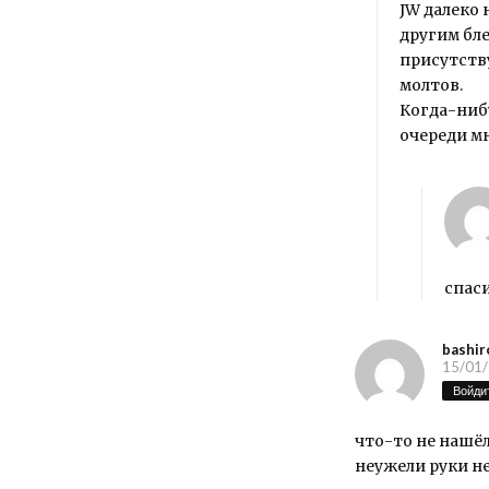
JW далеко 
другим бле
присутств
молтов.
Когда-нибу
очереди мн
спаси
bashir
15/01/
Войдит
что-то не нашёл п
неужели руки н