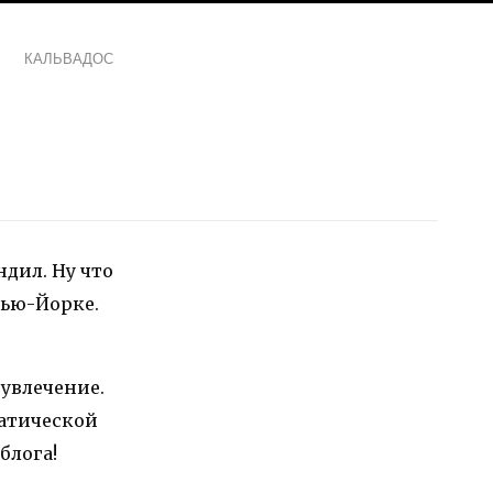
КАЛЬВАДОС
ндил. Ну что
Нью-Йорке.
 увлечение.
матической
блога!