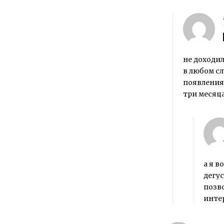
не доходил
в любом сл
появления 
три месяца
а я в
дегус
позво
инте