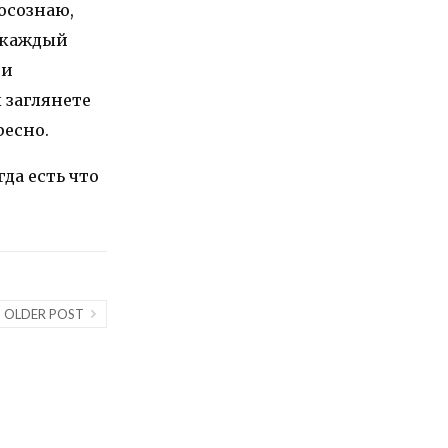
 осознаю,
м каждый
 и
 заглянете
ресно.
да есть что
OLDER POST