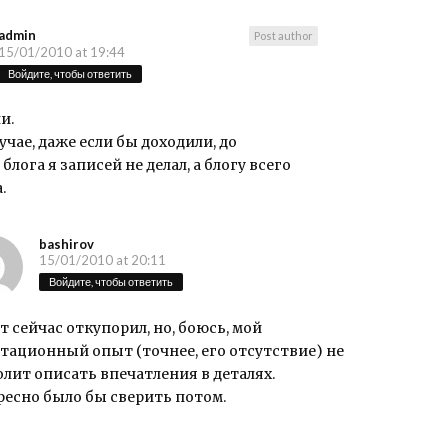
admin
Post author
15/01/2010 at 19:44
Войдите, чтобы ответить
и.
учае, даже если бы доходили, до
блога я записей не делал, а блогу всего
.
bashirov
15/01/2010 at 20:11
Войдите, чтобы ответить
от сейчас откупорил, но, боюсь, мой
тационный опыт (точнее, его отсутствие) не
лит описать впечатления в деталях.
ресно было бы сверить потом.