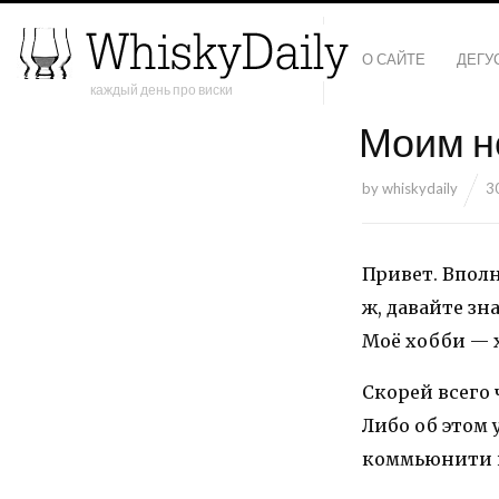
О САЙТЕ
ДЕГУ
каждый день про виски
Моим н
by
whiskydaily
3
Привет. Вполн
ж, давайте зн
Моё хобби — х
Скорей всего 
Либо об этом 
коммьюнити и