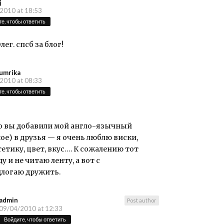
j
2010 at 18:53
е, чтобы ответить
лег. спсб за блог!
umrika
2010 at 08:33
е, чтобы ответить
что вы добавили мой англо-язычный
oe) в друзья — я очень люблю виски,
тетику, цвет, вкус…. К сожалению тот
ду и не читаю ленту, а вот с
логаю дружить.
admin
Post author
09/04/2010 at 12:33
Войдите, чтобы ответить