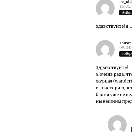
mr_old
16/01/
Войдит
здавствуйте! я О
snusm
09/04/
Войдит
Здравствуйте!
Я очень рада, 
журнал (wandert
его историю, эс
блог я уже не ве
нынешним пред