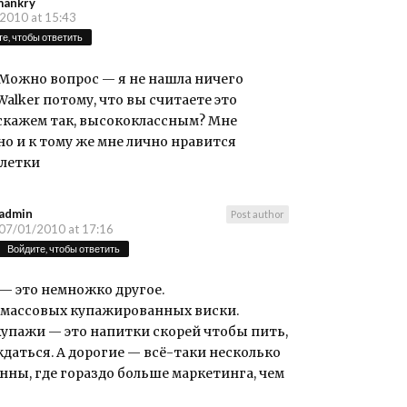
mankry
2010 at 15:43
е, чтобы ответить
 Можно вопрос — я не нашла ничего
Walker потому, что вы считаете это
 скажем так, высококлассным? Мне
о и к тому же мне лично нравится
 летки
admin
Post author
07/01/2010 at 17:16
Войдите, чтобы ответить
 — это немножко другое.
с массовых купажированных виски.
упажи — это напитки скорей чтобы пить,
даться. А дорогие — всё-таки несколько
нны, где гораздо больше маркетинга, чем