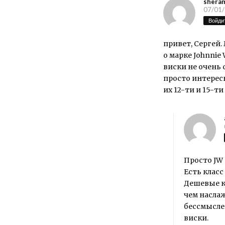
shera
07/01/
Войдит
привет, Сергей.
о марке Johnnie 
виски не очень
просто интересн
их 12-ти и 15-ти
Просто JW
Есть клас
Дешевые к
чем наслаж
бессмысле
виски.