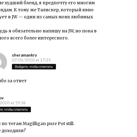
не худший бленд, я предпочту его многим
ндам. К тому же Талискер, который явно
ует в JW — один из самых моих любимых
дь я обязательно напишу на JW, но пока в
ого всего более интересного.
sheramankry
07/01/2010 at 17:25
Войдите, чтобы ответить
бо за ответ
ov
2010 at 19:36
е, чтобы ответить
о тегам Magilligan pure Pot still.
е доходили?