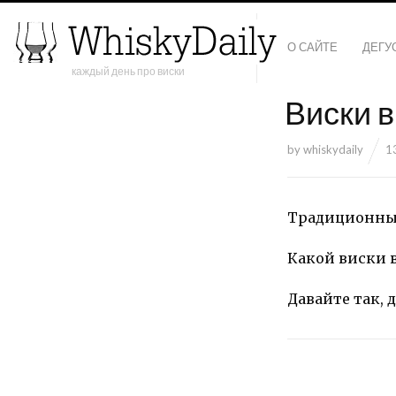
О САЙТЕ
ДЕГУ
каждый день про виски
Виски в
by
whiskydaily
1
Традиционный
Какой виски в
Давайте так,