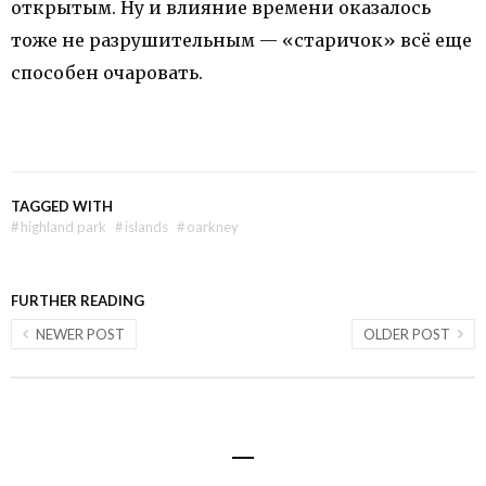
открытым. Ну и влияние времени оказалось
тоже не разрушительным — «старичок» всё еще
способен очаровать.
TAGGED WITH
#
highland park
#
islands
#
oarkney
FURTHER READING
NEWER POST
OLDER POST