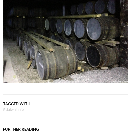
TAGGED WITH
#
dalwhinnie
FURTHER READING