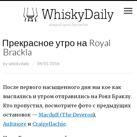
каждый день про виски
Прекрасное утро на Royal
Brackla
by
whiskydaily
04/01/2016
После первого насыщенного дня мы кое как
выспались и утром отправились на Роял Браклу.
Кто пропустил, посмотрите фото с предыдущих
остановок —
Macduff (The Deveron
),
Aultmore
и
Сraigellachie
.