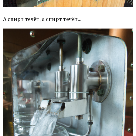
А спирт течёт, а спирт течёт…