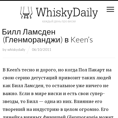
каждый день про виски
Билл Ламсден
(Гленморанджи) в Keen’s
by
whiskydaily
06/10/2011
В Keen’s тесно и дорого, но когда Пол Пакарт на
свою серию дегустаций привозит таких людей
как Билл Ламсден, то остальное уже ничего не
важно. Если в мире виски и есть свои супер-
звезды, то Билл — одна из них. Влияние его
творений на индустрию в целом огромно. Его
линейка винных финишей Glenmorangie может