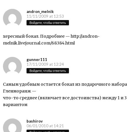
andron_melnik
11/11/2009 at 12:53
Войдите, чтобы ответить
хересный бокал. Подробнее —
http://andron-
melnik.livejournal.com/68384.html
gunner111
17/11/2009 at 12:24
Войдите, чтобы ответить
Самым удобным остается бокал из подарочного набора
Гленморанж —
что-то среднее (включает все достоинства) между 1 и 3
вариантом
bashirov
06/01/2010 at 14:21