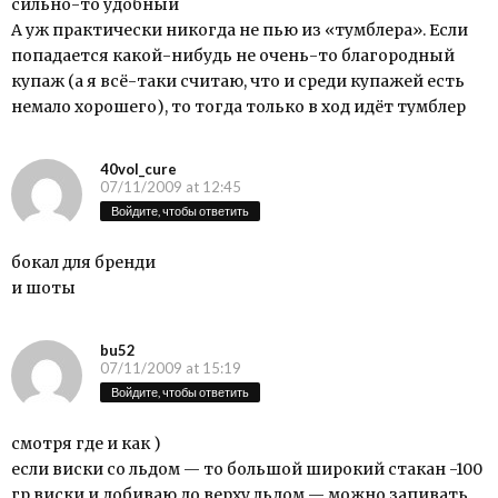
сильно-то удобный
А уж практически никогда не пью из «тумблера». Если
попадается какой-нибудь не очень-то благородный
купаж (а я всё-таки считаю, что и среди купажей есть
немало хорошего), то тогда только в ход идёт тумблер
40vol_cure
07/11/2009 at 12:45
Войдите, чтобы ответить
бокал для бренди
и шоты
bu52
07/11/2009 at 15:19
Войдите, чтобы ответить
смотря где и как )
если виски со льдом — то большой широкий стакан -100
гр виски и добиваю до верху льдом — можно запивать