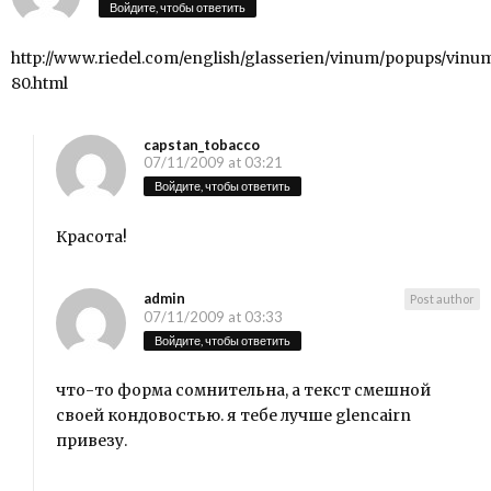
Войдите, чтобы ответить
http://www.riedel.com/english/glasserien/vinum/popups/vinu
80.html
capstan_tobacco
07/11/2009 at 03:21
Войдите, чтобы ответить
Красота!
admin
Post author
07/11/2009 at 03:33
Войдите, чтобы ответить
что-то форма сомнительна, а текст смешной
своей кондовостью. я тебе лучше glencairn
привезу.