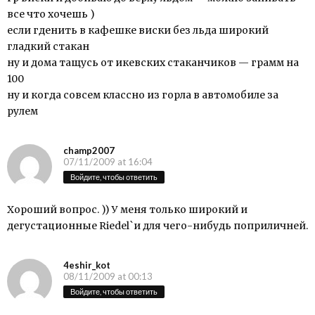
все что хочешь )
если гденить в кафешке виски без льда широкий
гладкий стакан
ну и дома тащусь от икевских стаканчиков — грамм на
100
ну и когда совсем классно из горла в автомобиле за
рулем
champ2007
07/11/2009 at 16:04
Войдите, чтобы ответить
Хороший вопрос. )) У меня только широкий и
дегустационные Riedel`и для чего-нибудь поприличней.
4eshir_kot
08/11/2009 at 00:13
Войдите, чтобы ответить