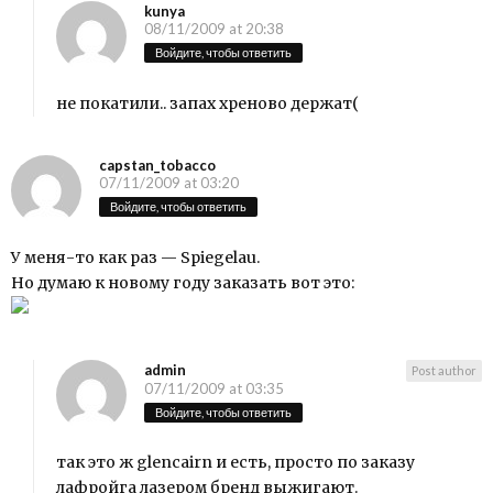
kunya
08/11/2009 at 20:38
Войдите, чтобы ответить
не покатили.. запах хреново держат(
capstan_tobacco
07/11/2009 at 03:20
Войдите, чтобы ответить
У меня-то как раз — Spiegelau.
Но думаю к новому году заказать вот это:
admin
Post author
07/11/2009 at 03:35
Войдите, чтобы ответить
так это ж glencairn и есть, просто по заказу
лафройга лазером бренд выжигают.