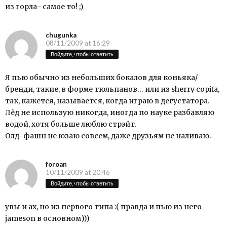
из горла- самое то! ;)
chugunka
08/11/2009 at 16:29
Войдите, чтобы ответить
Я пью обычно из небольших бокалов для коньяка/
бренди, такие, в форме тюльпанов… или из sherry copita,
так, кажется, называется, когда играю в дегустатора.
Лёд не использую никогда, иногда по науке разбавляю
водой, хотя больше люблю стрэйт.
Олд-фашн не юзаю совсем, даже друзьям не наливаю.
foroan
10/11/2009 at 20:46
Войдите, чтобы ответить
увы и ах, но из первого типа :( правда и пью из него
jameson в основном)))