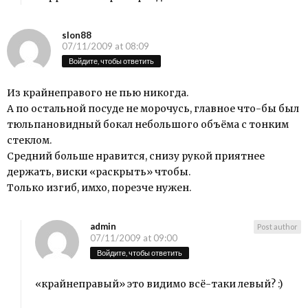
slon88
07/11/2009 at 08:09
Войдите, чтобы ответить
Из крайнеправого не пью никогда.
А по остальной посуде не морочусь, главное что-бы был
тюльпановидный бокал небольшого объёма с тонким
стеклом.
Средний больше нравится, снизу рукой приятнее
держать, виски «раскрыть» чтобы.
Только изгиб, имхо, порезче нужен.
admin
Post author
07/11/2009 at 09:00
Войдите, чтобы ответить
«крайнеправый» это видимо всё-таки левый? :)