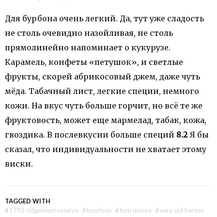
Для бурбона очень легкий. Да, тут уже сладость
не столь очевидно назойливая, не столь
прямолинейно напоминает о кукурузе.
Карамель, конфеты «петушок», и светлые
фрукты, скорей абрикосовый джем, даже чуть
мёда. Табачный лист, легкие специи, немного
кожи. На вкус чуть больше горчит, но всё те же
фруктовость, может еще мармелад, табак, кожа,
гвоздика. В послевкусии больше специй
8.2
Я бы
сказал, что индивидуальности не хватает этому
виски.
TAGGED WITH
#
1792 ridgemont reserve
#
bourbon
#
tom moore
#
very old barton