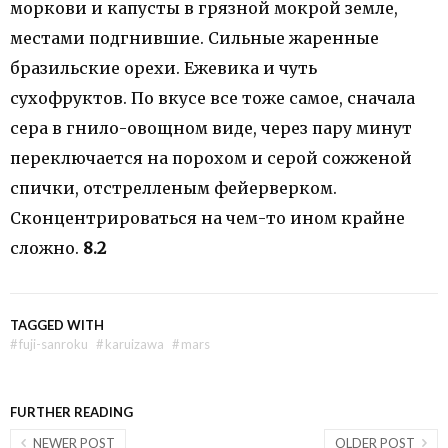
моркови и капусты в грязной мокрой земле,
местами подгнившие. Сильные жаренные
бразильские орехи. Ежевика и чуть
сухофруктов. По вкусе все тоже самое, сначала
сера в гнило-овощном виде, через пару минут
переключается на порохом и серой сожженой
спички, отстрелленым фейерверком.
Сконцентрироваться на чем-то ином крайне
сложно.
8.2
TAGGED WITH
#
fuji-sanroku
#
karuizawa
#
mars
FURTHER READING
NEWER POST
OLDER POST