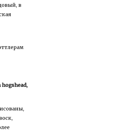
довый, в
ская
боттлерам
n hogshead,
рисованы,
воск,
олее