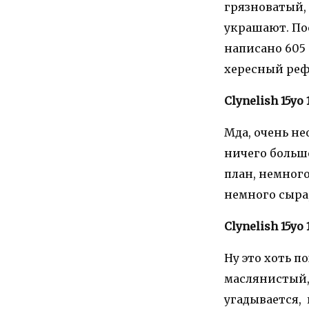
грязноватый, 
украшают. Пос
написано 605 
хересный реф
Clynelish 15yo 
Мда, очень не
ничего больше
план, немного
немного сыра,
Clynelish 15yo 
Ну это хоть п
маслянистый, 
угадывается, 