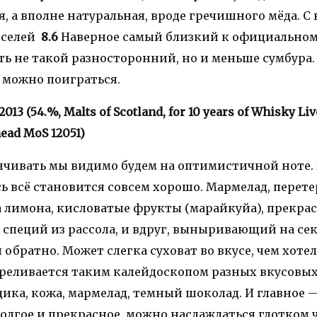
, а вполне натуральная, вроде гречишного мёда. C
еселей
8.6
Наверное самый близкий к официальном
ь не такой разносторонний, но и меньше сумбура. 
 можно поиграться.
2013 (54.%, Malts of Scotland, for 10 years of Whisky Li
ead MoS 12051)
анчивать мы видимо будем на оптимистичной ноте.
сь всё становится совсем хорошо. Мармелад, перете
а лимона, кисловатые фрукты (марайкуйа), прекрас
ь специй из рассола, и вдруг, выныривающий на с
обратно. Может слегка суховат во вкусе, чем хотел
переливается таким калейдоскопом разных вкусовы
дика, кожа, мармелад, темный шоколад. И главное 
олгое и прекрасное, можно наслаждаться глотком 