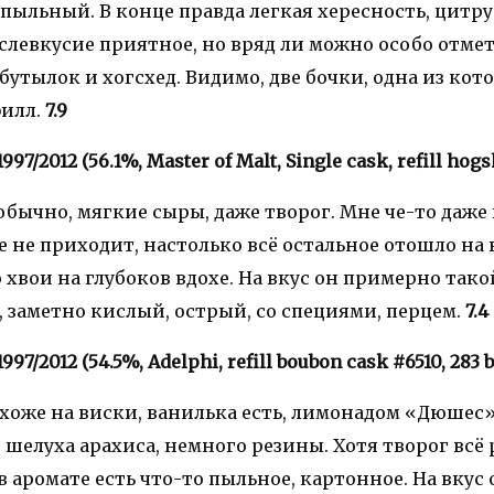
пыльный. В конце правда легкая хересность, цитру
левкусие приятное, но вряд ли можно особо отмет
бутылок и хогсхед. Видимо, две бочки, одна из кот
илл.
7.9
1997/2012 (56.1%, Master of Malt, Single cask, refill hogsh
обычно, мягкие сыры, даже творог. Мне че-то даже 
 не приходит, настолько всё остальное отошло на
 хвои на глубоков вдохе. На вкус он примерно тако
 заметно кислый, острый, со специями, перцем.
7.4
1997/2012 (54.5%, Adelphi, refill boubon cask #6510, 283 b
охоже на виски, ванилька есть, лимонадом «Дюшес»
шелуха арахиса, немного резины. Хотя творог всё
в аромате есть что-то пыльное, картонное. На вку