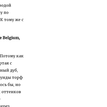
 водой
у по
К тому же с
ve Belgium,
 Потому как
ртая с
ный дуб,
екунды торф
ось бы, но
х оттенков
—
через