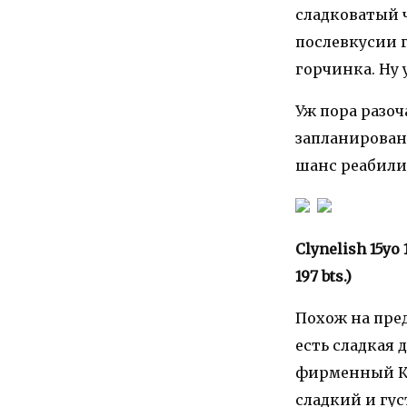
сладковатый ч
послевкусии г
горчинка. Ну 
Уж пора разоч
запланировано
шанс реабили
Clynelish 15yo
197 bts.)
Похож на пре
есть сладкая 
фирменный Кла
сладкий и гус