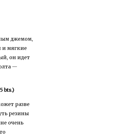
нным джемом,
я и мягкие
ый, он идет
олта —
 bts.)
может разве
чуть резины
мне очень
то