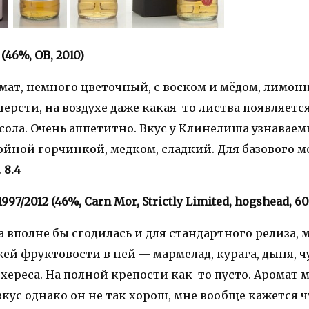
 (46%, OB, 2010)
мат, немного цветочный, с воском и мёдом, лимо
ерсти, на воздухе даже какая-то листва появляетс
сола. Очень аппетитно. Вкус у Клинелиша узнаваем
ойной горчинкой, медком, сладкий. Для базового м
.
8.4
1997/2012 (46%, Carn Mor, Strictly Limited, hogshead, 605
а вполне бы сгодилась и для стандартного релиза, 
жей фруктовости в ней — мармелад, курага, дыня, 
ь хереса. На полной крепости как-то пусто. Аромат 
вкус однако он не так хорош, мне вообще кажется ч