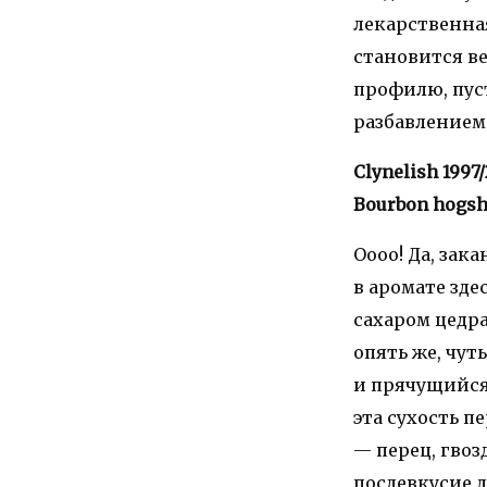
лекарственная
становится в
профилю, пуст
разбавлением
Clynelish 1997/
Bourbon hogsh
Оооо! Да, зак
в аромате зде
сахаром цедр
опять же, чут
и прячущийся 
эта сухость 
— перец, гвоз
послевкусие д