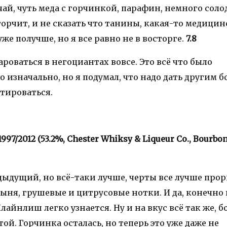
ай, чуть меда с горчинкой, парафин, немного соло
орчит, и не сказать что танины, какая-то медицин
уже получше, но я все равно не в восторге.
7.8
ароваться в негоциантах вовсе. Это всё что было
 изначально, но я подумал, что надо дать другим 
тироваться.
 1997/2012 (53.2%, Chester Whiksy & Liqueur Co., Bourbo
дыдущий, но всё-таки лучше, черты все лучше про
дыня, грушевые и цитрусовые нотки. И да, конечно 
йнлиш легко узнается. Ну и на вкус всё так же, б
той. Горчинка осталась, но теперь это уже даже не