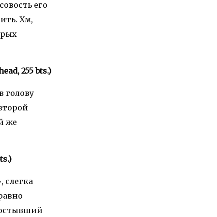
совость его
ить. Хм,
орых
ead, 255 bts.)
в голову
 второй
й же
ts.)
, слегка
 равно
с остывший