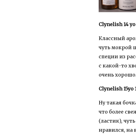
Clynelish 14 yo
Классный аро
чуть мокрой ш
специи из рас
с какой-то хв
очень хорошо
Clynelish 15yo 
Ну такая бочк
что более све
(ластик), чут
нравился, на 