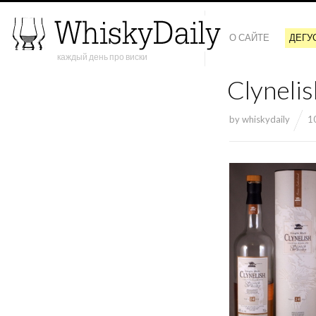
О САЙТЕ
ДЕГУ
каждый день про виски
Clynelis
by
whiskydaily
1