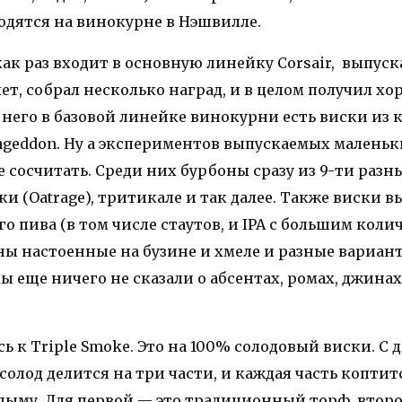
одятся на винокурне в Нэшвилле.
как раз входит в основную линейку Corsair, выпуск
ет, собрал несколько наград, и в целом получил х
 него в базовой линейке винокурни есть виски из ки
geddon. Ну а экспериментов выпускаемых малень
 сосчитать. Среди них бурбоны сразу из 9-ти разны
ки (Oatrage), тритикале и так далее. Также виски 
о пива (в том числе стаутов, и IPA с большим коли
оны настоенные на бузине и хмеле и разные вариа
мы еще ничего не сказали о абсентах, ромах, джинах
ь к Triple Smoke. Это на 100% солодовый виски. С 
 солод делится на три части, и каждая часть коптит
дыму. Для первой — это традиционный торф, втор