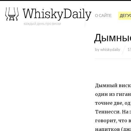
О САЙТЕ
ДЕГУ
каждый день про виски
Дымные 
by
whiskydaily
1
Дымный виски
один из гига
точнее две, о
Теннесси. На 
говорит, что
напитков (джи