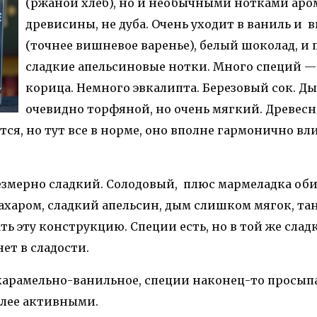
(ржаной хлеб), но и необычными нотками ар
древисины, не дуба. Очень уходит в ваниль и
(точнее вишневое варенье), белый шоколад, и
сладкие апельсиновые нотки. Много специй — 
корица. Немного эвкалипта. Березовый сок. Д
очевидно торфяной, но очень мягкий. Древес
тся, но тут все в норме, оно вполне гармонично вли
резмерно сладкий. Солодовый, плюс мармеладка об
ахаром, сладкий апельсин, дым слишком мягок, та
ть эту конструкцию. Специи есть, но в той же слад
нет в сладости.
карамельно-ванильное, специи наконец-то просып
олее активными.