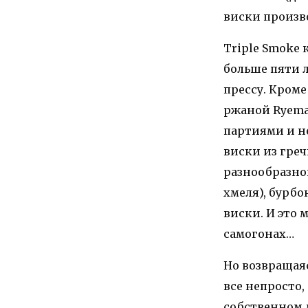
виски произв
Triple Smoke 
больше пяти л
прессу. Кроме
ржаной Ryema
партиями и не
виски из греч
разнообразног
хмеля), бурб
виски. И это 
самогонах…
Но возвращаяс
все непросто,
собственном 