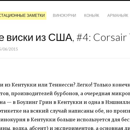
СТАЦИОННЫЕ ЗАМЕТКИ
ВИНОКУРНИ
КОНЬЯК
АРМАНЬЯК
виски из США, #4: Corsair 
5/06/2015
 из Кентукки или Теннесси? Легко! Только конечн
нтов, производителей бурбонов, а очередная микро
дна — в Боулинг Грин в Кентукки и одна в Нэшвилле
этикетке на всякий случай написаны обе, но прои
 винокурня в Кентукки больше используется для бе
ны, водка, абсент) и экспериментов, а основная л