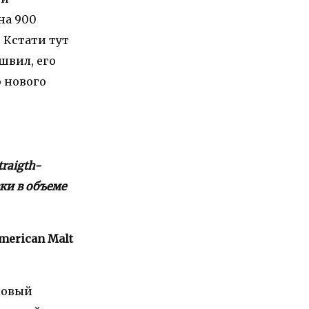
на 900
 Кстати тут
швил, его
 нового
traigth-
ки в объеме
American Malt
довый