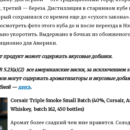
 третий — береза. Дистилляция в старинном кубе 
рый сохранился со времен еще до «сухого закона».
смотреть фото этого куба до и после переезда в Нэ
ьно укоротить. Выдержано в бочках из обожженого
диционно для Америки.
т продукт может содержать вкусовые добавки.
R 5.23(a)(2) все американские виски, за исключением s
нов могут содержать ароматизаторы и вкусовые добав
обней —
здесь
.
Corsair Triple Smoke Small Batch (40%, Corsair, 
Whiskey, batch 162, 450 bottles)
Аромат более сладкий чем мне нравится. Соло