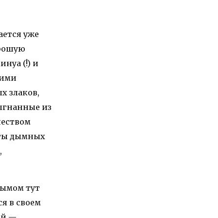
ается уже
орошую
нуа (!) и
кими
х злаков,
выгнанные из
чеством
нты дымных
,
дымом тут
ся в своем
ой —