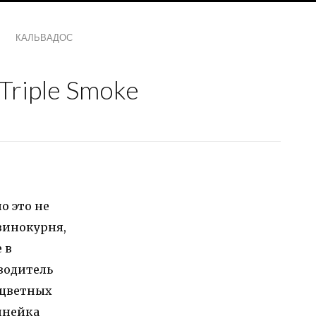
КАЛЬВАДОС
Triple Smoke
о это не
винокурня,
 в
зводитель
сцветных
инейка