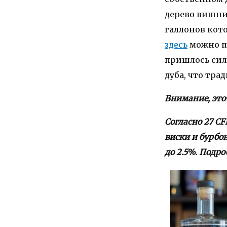
дерево вишни,
галлонов кото
здесь
можно по
пришлось сил
дуба, что тра
Внимание, это
Согласно 27 CF
виски и бурбо
до 2.5%. Подр