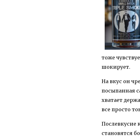
тоже чувствуе
шокирует.
На вкус он ч
посыпанная с
хватает держа
все просто то
Послевкусие 
становятся б