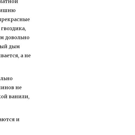
оматной
 вишню
 прекрасные
гвоздика,
ым довольно
ный дым
вается, а не
ильно
нинов не
кой ванили,
аются и