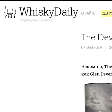
О САЙТЕ
ДЕГУ
каждый день про виски
The Dev
by
whiskydaily
2
Напомню, The 
как Glen Dever