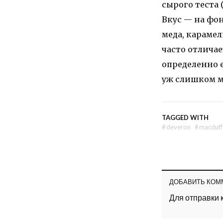
сырого теста 
Вкус — на фо
меда, караме
часто отличае
определенно е
уж слишком м
TAGGED WITH
#
deveron
#
macduff
ДОБАВИТЬ КОМ
Для отправки