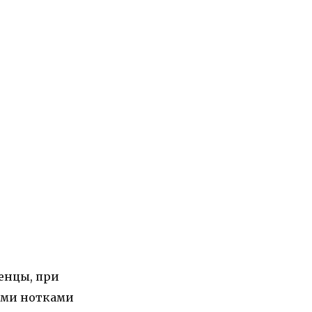
енцы, при
кими нотками