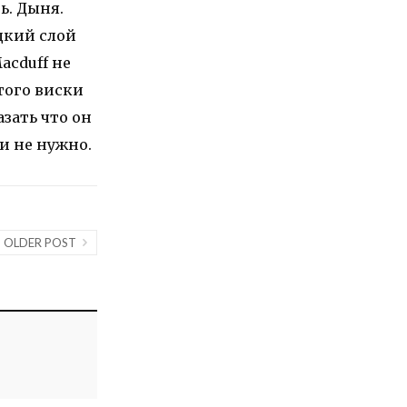
ь. Дыня.
дкий слой
acduff не
того виски
азать что он
и не нужно.
OLDER POST