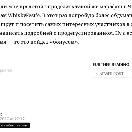
ели мне предстоит проделать такой же марафон в Ч
м WhiskyFest’е. В этот раз попробую более обдума
ршрут и посетить самых интересных участников в
написать подробней о продегустированном. Ну а е
мя — то это пойдет «бонусом».
FURTHER READING
риятия
NEWER POST
ub
2010 at 20:12
е, чтобы ответить