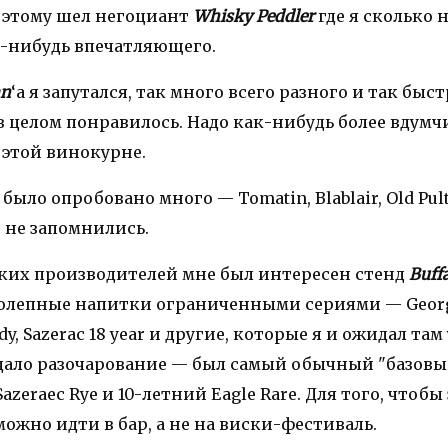
 этому шел негоциант
Whisky Peddler
где я сколько 
о-нибудь впечатляющего.
an
‘а я запутался, так много всего разного и так быс
в целом понравилось. Надо как-нибудь более вдумч
 этой винокурне.
было опробовано много — Tomatin, Blablair, Old Pult
но не запомнились.
ких производителей мне был интересен стенд
Buff
олепные напитки ограниченными сериями — George
y, Sazerac 18 year и другие, которые я и ожидал там
дало разочарование — был самый обычный "базовы
 Sazeraec Rye и 10-летний Eagle Rare. Для того, чтобы
ожно идти в бар, а не на виски-фестиваль.