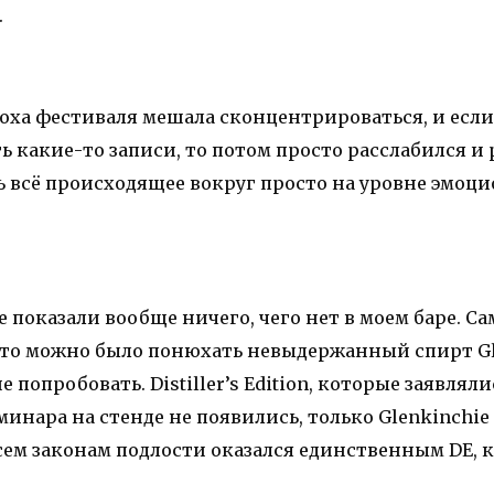
.
оха фестиваля мешала сконцентрироваться, и если
ь какие-то записи, то потом просто расслабился и
 всё происходящее вокруг просто на уровне эмоц
 показали вообще ничего, чего нет в моем баре. С
 что можно было понюхать невыдержанный спирт Gl
не попробовать. Distiller’s Edition, которые заявляли
инара на стенде не появились, только Glenkinchie 
сем законам подлости оказался единственным DE, 