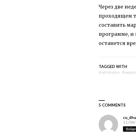
Через две нед
проходящем та
составить ма
программе, и 
останется вре
TAGGED WITH
#
whiskylive
#
мероп
5 COMMENTS
cu_dh
11/04/
Войдит