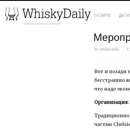
О САЙТЕ
ДЕГУ
каждый день про виски
Меропр
by
whiskydaily
1
Вот и позади
бесстрашно вы
что надо эко
Организация:
Традиционно 
частью Chelsi