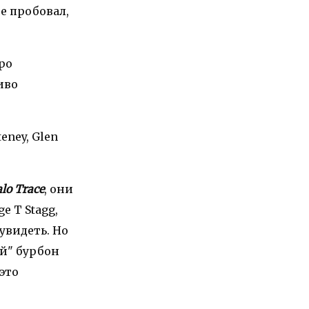
не пробовал,
тро
иво
eney, Glen
alo Trace
, они
 T Stagg,
 увидеть. Но
й" бурбон
 это