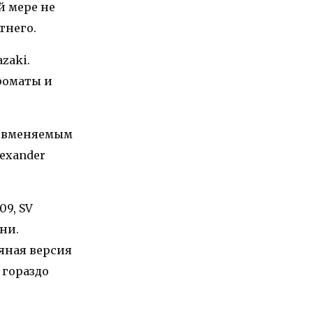
й мере не
тнего.
zaki.
роматы и
е вменяемым
lexander
09, SV
ни.
фяная версия
 гораздо