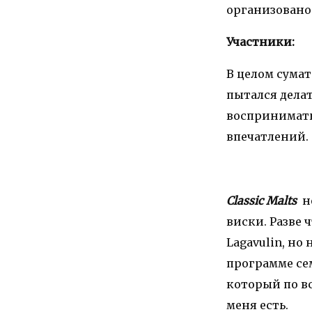
организовано
Участники:
В целом сумат
пытался делат
воспринимать
впечатлений.
Classic Malts
не
виски. Разве
Lagavulin, но 
программе сем
который по в
меня есть.