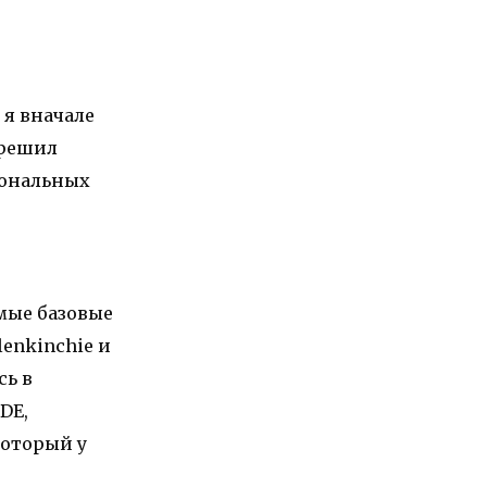
 я вначале
 решил
иональных
амые базовые
enkinchie и
сь в
DE,
который у