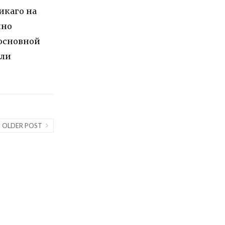
икаго на
нно
 основной
сли
OLDER POST