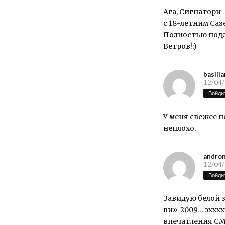
Ага, Сигнатори
с 18-летним Са
Полностью подд
Ветров!;)
basili
12/04/
Войдит
У меня свежее п
неплохо.
andron
12/04/
Войдит
Завидую белой з
ви»-2009… эхххх
впечатления СМО