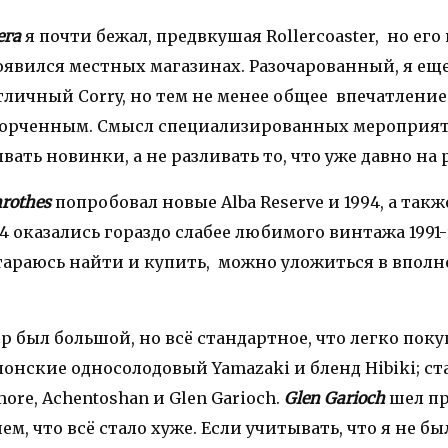
ега
я почти бежал, предвкушая Rollercoaster, но его 
оявился местных магазинах. Разочарованный, я еще
личный Corry, но тем не менее общее впечатление
порченным. Смысл специализированных мероприят
ывать новинки, а не разливать то, что уже давно на
rothes
попробовал новые Alba Reserve и 1994, а так
994 оказались гораздо слабее любимого винтажа 1991-г
стараюсь найти и купить, можно уложиться в впол
 был большой, но всё стандартное, что легко поку
онские односолодовый Yamazaki и бленд Hibiki; с
re, Achentoshan и Glen Garioch.
Glen Garioch
шел пр
м, что всё стало хуже. Если учитывать, что я не бы