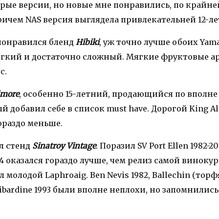
рые версии, но новые мне понравились, по крайне
ричем NAS версия выглядела привлекательней 12-ле
понравился бленд
Hibiki
, уж точно лучше обоих Yama
гкий и достаточно сложный. Мягкие фруктовые а
с.
lmore
, особенно 15-летний, продающийся по вполн
й добавил себе в список must have. Дорогой King A
ораздо меньше.
л стенд
Sinatroy Vintage
. Поразил SV Port Ellen 1982-20
94 оказался гораздо лучше, чем релиз самой винокур
 молодой Laphroaig. Ben Nevis 1982, Ballechin (тор
llibardine 1993 были вполне неплохи, но запомнились