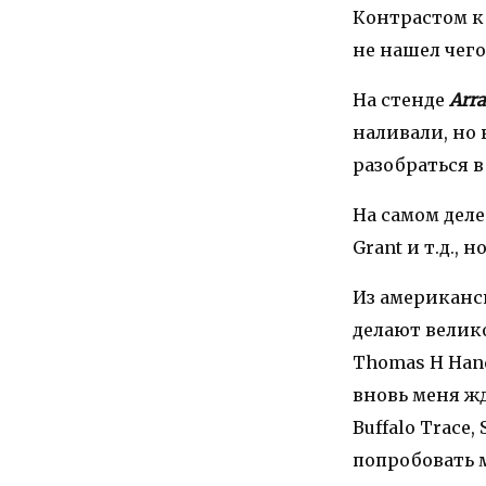
Контрастом к
не нашел чег
На стенде
Arr
наливали, но 
разобраться в
На самом деле 
Grant и т.д., 
Из американс
делают велик
Thomas H Hand
вновь меня ж
Buffalo Trace,
попробовать м