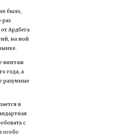
не было,
 раз
 от Ардбега
ий, на мой
 рынке.
же винтаж
о года, а
не разумные
пается в
тандартная
обовать с
л особо