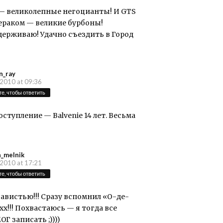
 — великолепные негоцианты! И GTS
зераком — великие бурбоны!
ерживаю! Удачно съездить в Город
an_ray
2010 at 09:36
е, чтобы ответить
оступление — Balvenie 14 лет. Весьма
_melnik
2010 at 17:21
е, чтобы ответить
авистью!!! Сразу вспомнил «О-де-
хх!!! Похвастаюсь — я тогда все
Г записать ;))))