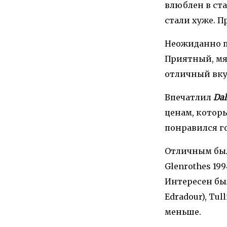
влюблен в ста
стали хуже. П
Неожиданно 
Приятный, мя
отличный вку
Впечатлил
Da
ценам, которы
понравился г
Отличным бы
Glenrothes 19
Интересен был
Edradour), Tu
меньше.