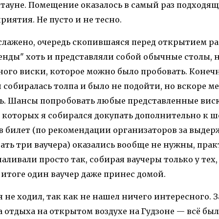
тауне. Помещение оказалось в самый раз подходящ
иятия. Не пусто и не тесно.
слажено, очередь скопившаяся перед открытием ра
енды" хоть и представляли собой обычные столы, н
ого виски, которое можно было пробовать. Конечн
собиралась толпа и было не подойти, но вскоре м
ь. Шансы попробовать любые представленные вис
, которых я собирался докупать дополнительно к 
 билет (по рекомендации организаторов за выде
ать три ваучера) оказались вообще не нужны, пра
наливали просто так, собирая ваучеры только у тех,
 итоге один ваучер даже принес домой.
 не ходил, так как не нашел ничего интересного. За
 отдыха на открытом воздухе на Гудзоне — всё бы