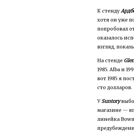
К стенду
Ардб
хотя он уже п
попробовал от
оказалось ис
взгляд, показ
На стенде
Glen
1985. Alba и 1
вот 1985 я по
сто долларов.
У
Suntory
выбор
магазине — яп
линейка Bowmo
предубеждение