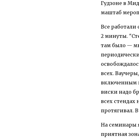
Гудзоне в Мид
маштаб меропр
Все работали 
2 минуты. "Ст
там было — мн
периодически 
освобождалос
всех. Ваучеры
включенным в
виски надо бр
всех стендах 
протягивал. В
На семинары я
приятная зона