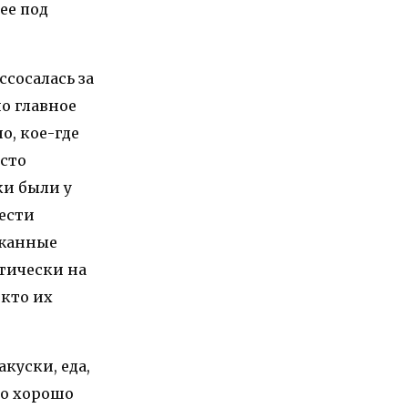
ее под
ссосалась за
о главное
о, кое-где
есто
ки были у
шести
ржанные
ктически на
 кто их
куски, еда,
ло хорошо