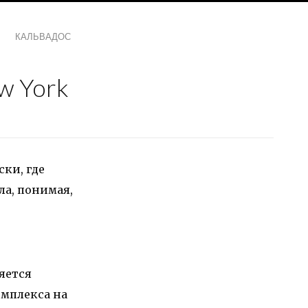
КАЛЬВАДОС
w York
ки, где
ла, понимая,
яется
омплекса на