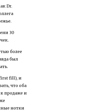
ак Dr.
оллега
ежье.
ени 30
чек.
стью более
равда был
ать.
t fill), и
ать, что оба
 к продаже и
уже
нные нотки