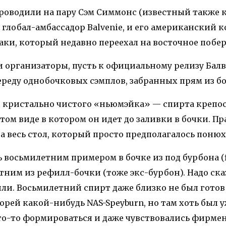
роводили на пару Сэм Симмонс (известный также к
 глобал-амбассадор Balvenie, и его американский к
аки, который недавно переехал на восточное побер
и организаторы, пусть к официальному релизу Балв
ереду однобочковых сэмплов, забранных прям из бо
 с кристально чистого «ньюмэйка» — спирта крепо
в том виде в котором он идет до заливки в бочки. П
а весь стол, который просто предполагалось понюх
восьмилетним примером в бочке из под бурбона (firs
ним из рефилл-бочки (тоже экс-бурбон). Надо сказ
ли. Восьмилетний спирт даже близко не был готов
рей какой-нибудь NAS-Speyburn, но там хоть был 
то-то формироваться и даже чувствовались фирме