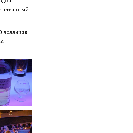
ездой
ократичный
0 долларов
 к