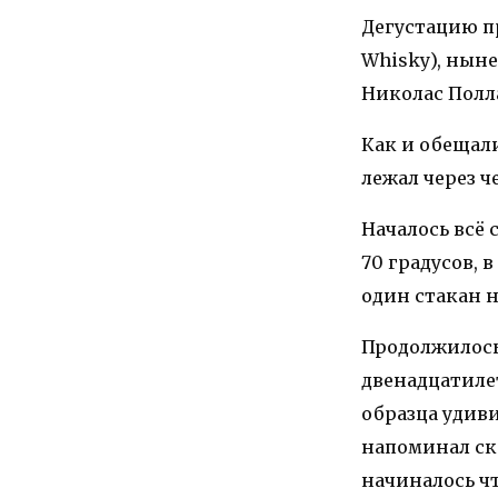
Дегустацию п
Whisky), ныне
Николас Полл
Как и обещал
лежал через ч
Началось всё
70 градусов, 
один стакан н
Продолжилось 
двенадцатилет
образца удиви
напоминал ско
начиналось ч