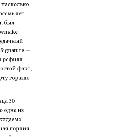
я насколько
осемь лет
, был
ewmake-
неудачный
Signature —
й рефилл
ростой факт,
ирту гораздо
ца 30-
о одна из
ожидаемо
ная порция