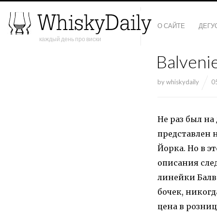
О САЙТЕ
ДЕГУ
каждый день про виски
Balvenie
by
whiskydaily
0
Не раз был на
представлен 
Йорка. Но в э
описания след
линейки Балве
бочек, никогд
цена в розниц