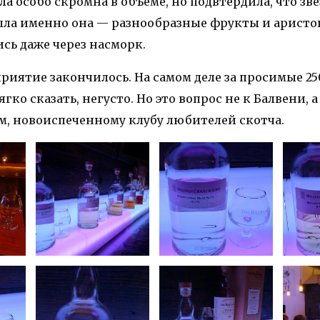
ыла особо скромна в объеме, но подвтердила, что зв
ыла именно она — разнообразные фрукты и арист
сь даже через насморк.
риятие закончилось. На самом деле за просимые 25
гко сказать, негусто. Но это вопрос не к Балвени, а
м, новоиспеченному клубу любителей скотча.