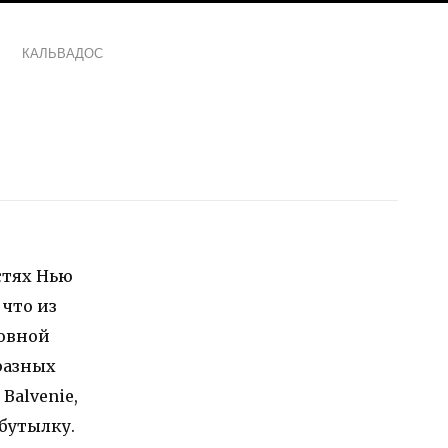
КАЛЬВАДОС
стях Нью
 что из
новной
разных
Balvenie,
 бутылку.