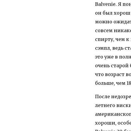
Balvenie. Я п
он был хорош 
можно ожидат
совсем никак
спирту, чем к
сэмпл, ведь с
это уже в по
очень старой 
что возраст в
больше, чем 18
После недозр
летнего виски
американского
хороши, особ