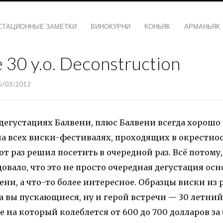
СТАЦИОННЫЕ ЗАМЕТКИ
ВИНОКУРНИ
КОНЬЯК
АРМАНЬЯК
 30 y.o. Deconstruction
5/03/2012
 дегустациях Балвени, плюс Балвени всегда хорошо
на всех виски-фестивалях, проходящих в окрестно
тот раз решил посетить в очередной раз. Всё потому,
овало, что это не просто очередная дегустация ос
ни, а что-то более интересное. Образцы виски из 
а вы пускающиеся, ну и герой встречи — 30 летний 
е на который колеблется от 600 до 700 долларов за