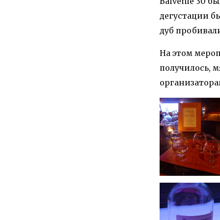
Balvenie 30 б
дегустации б
дуб пробивали
На этом мероп
получилось, мя
организатора