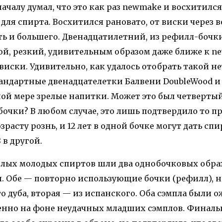
оначалу думал, что это как раз newmake и восхитилс
для спирта. Восхитился рановато, от виски через в
ь и большего. Двенадцатилетний, из рефилл-бочки
ой, резкий, удивительным образом даже ближе к n
 виски. Удивительно, как удалось отобрать такой 
тандартные двенадцателетки Балвени DoubleWood и 
лной мере зрелые напитки. Может это был четверты
бочки? В любом случае, это лишь подтвердило то п
озрасту рознь, и 12 лет в одной бочке могут дать сп
 в другой.
елых молодых спиртов шли два однобочковых образ
. Обе — повторно использующие бочки (рефилл), н
 дуба, вторая — из испанского. Оба сэмпла были 
енно на фоне неудачных младших сэмплов. Финаль