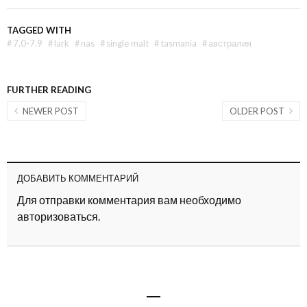
TAGGED WITH
#
7.0-7.9
#
lark
#
nas
#
single malt
#
tasmania
#
австралия
FURTHER READING
NEWER POST
OLDER POST
ДОБАВИТЬ КОММЕНТАРИЙ
Для отправки комментария вам необходимо
авторизоваться
.