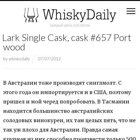
каждый день про виски
Lark Single Cask, cask #657 Port
wood
by
whiskydaily
07/07/2012
В Австралии тоже производят синглмолт. С
этого года он импортируется и в США, поэтому
пришел и мой черед попробовать. В Тасмании
находится большинство австралийских
солодовых винокурен, их там целых пять, что не
так уж плохо для Австралии. Правда самая
крупная из них способна произвести только 500