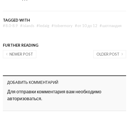
TAGGED WITH
#
8.0-8.9
#
islands
#
ledaig
#
tobermory
#
от 10 до 12
#
шотландия
FURTHER READING
NEWER POST
OLDER POST
ДОБАВИТЬ КОММЕНТАРИЙ
Для отправки комментария вам необходимо
авторизоваться
.