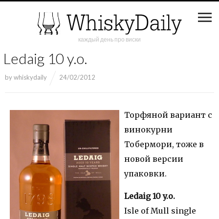
каждый день про виски
Ledaig 10 y.o.
by
whiskydaily
24/02/2012
Торфяной вариант с
винокурни
Тобермори, тоже в
новой версии
упаковки.
Ledaig 10 y.o.
Isle of Mull single