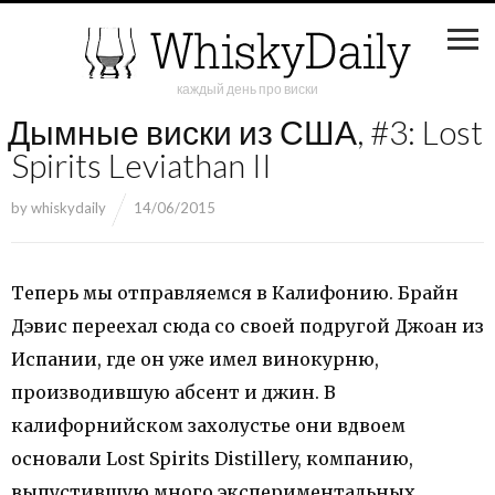
каждый день про виски
Дымные виски из США, #3: Lost
Spirits Leviathan II
by
whiskydaily
14/06/2015
Теперь мы отправляемся в Калифонию. Брайн
Дэвис переехал сюда со своей подругой Джоан из
Испании, где он уже имел винокурню,
производившую абсент и джин. В
калифорнийском захолустье они вдвоем
основали Lost Spirits Distillery, компанию,
выпустившую много экспериментальных