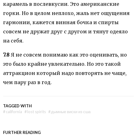
карамель в послевкусии. Это американские
горки. Но в целом неплохо, жаль нет ощущения
гармонии, кажется винная бочка и спирты
совсем не дружат друг с другом и тянут одеяло
на себя.
7.8
Я не совсем понимаю как это оценивать, но
это было крайне увлекательно. Но это такой
аттракцион который надо повторять не чаще,
чем пару раз в год.
TAGGED WITH
#
california
#
lost spirits
#
дымные виски из сша
FURTHER READING