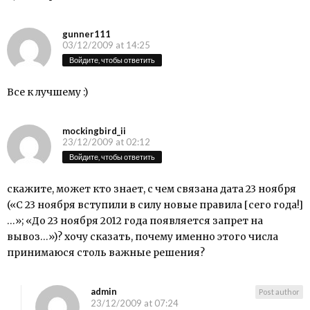
gunner111
03/12/2009 at 14:25
Войдите, чтобы ответить
Все к лучшему :)
mockingbird_ii
23/12/2009 at 02:12
Войдите, чтобы ответить
скажите, может кто знает, с чем связана дата 23 ноября
(«С 23 ноября вступили в силу новые правила [сего года!]
…»; «До 23 ноября 2012 года появляется запрет на
вывоз…»)? хочу сказать, почему именно этого числа
принимаюся столь важные решения?
admin
Post author
23/12/2009 at 07:24