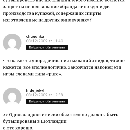
бутылировать вне Шотландии. А кого именно коснётся
запрет на использование «брэнда винокурни для
производства купажей, содержащих спирты
изготовленные на других винокурнях»?
chugunka
03/12/2009 at 11:40
Войдите, чтобы ответить
что касается упорядочивания названийи видов, то мне
кажется, все вполне логично. Закончатся наконец эти
игры словами типа «pure».
hide_jekyl
03/12/2009 at 12:58
Войдите, чтобы ответить
>> Односолодовые виски обязательно должны быть
бутылированы в Шотландии.
о, это хорошо.