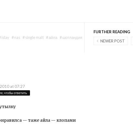
FURTHER READING
#
islay
#
nas
#
single malt
#
айла
#
шотландия
NEWER POST
2010 at 07:27
е, чтобы ответить
бутылку
понравилса — таже айла — клопами