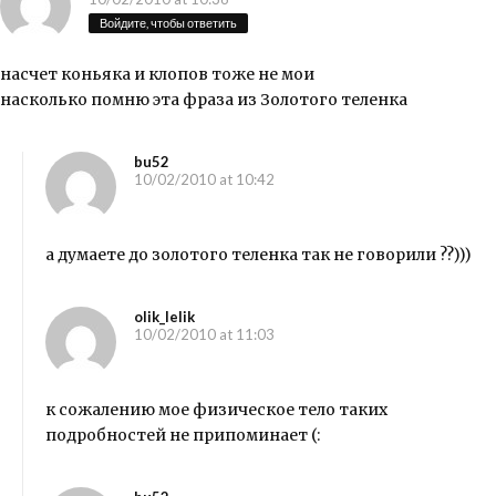
Войдите, чтобы ответить
насчет коньяка и клопов тоже не мои
насколько помню эта фраза из Золотого теленка
bu52
10/02/2010 at 10:42
а думаете до золотого теленка так не говорили ??)))
olik_lelik
10/02/2010 at 11:03
к сожалению мое физическое тело таких
подробностей не припоминает (: