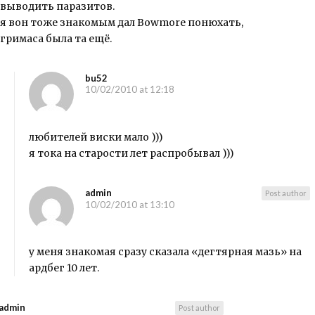
выводить паразитов.
я вон тоже знакомым дал Bowmore понюхать,
гримаса была та ещё.
bu52
10/02/2010 at 12:18
любителей виски мало )))
я тока на старости лет распробывал )))
admin
Post author
10/02/2010 at 13:10
у меня знакомая сразу сказала «дегтярная мазь» на
ардбег 10 лет.
admin
Post author