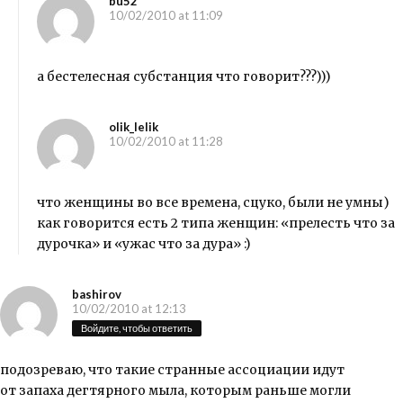
bu52
10/02/2010 at 11:09
а бестелесная субстанция что говорит???)))
olik_lelik
10/02/2010 at 11:28
что женщины во все времена, сцуко, были не умны)
как говорится есть 2 типа женщин: «прелесть что за
дурочка» и «ужас что за дура» :)
bashirov
10/02/2010 at 12:13
Войдите, чтобы ответить
подозреваю, что такие странные ассоциации идут
от запаха дегтярного мыла, которым раньше могли