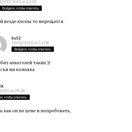
10/02/2010 at 13:05
Войдите, чтобы ответить
ей везде клопы то мерещатся.
bu52
10/02/2010 at 13:08
Войдите, чтобы ответить
бит алкоголей таких ))
иски ни коньяка
lik
2010 at 09:28
е, чтобы ответить
 как он по цене и попробовать,