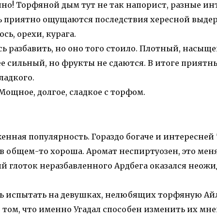
но! Торфяной дым тут не так напорист, разные и
ь приятно ощущаются последствия хересной выдер
сь, орехи, курага.
 разбавить, но оно того стоило. Плотный, насыще
е сильный, но фрукты не сдаются. В итоге приятн
сладкого.
Мощное, долгое, сладкое с торфом.
енная популярность. Гораздо богаче и интересней 
в общем-то хороша. Аромат неспиртуозен, это мен
й глоток неразбавленного Ардбега оказался неож
ть испытать на девушках, нелюбящих торфяную Айл
 том, что именно Угадал способен изменить их мне