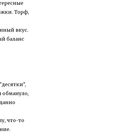
нтересные
жки. Торф,
нный вкус.
ый баланс
"десятки",
я обмануло,
иданно
у, что-то
ние.