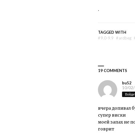
.
TAGGED WITH
#
9.0-9.9
#
ardbeg
19 COMMENTS
bu52
10/02/
Войдит
вчера допивал 
супер виски
моей запах не 
говрит