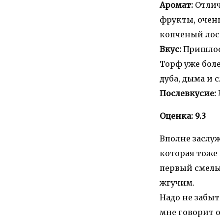
Аромат:
Отлич
фрукты, очен
копченый лосо
Вкус:
Пришлось
Торф уже боле
дуба, дыма и 
Послевкусие:
Оценка:
9.3
Вполне заслуж
которая тоже 
первый смелы
жгучим.
Надо не забы
мне говорит о