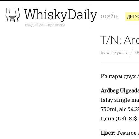
О САЙТЕ
ДЕГУ
каждый день про виски
T/N: Ar
by
whiskydaily
0
Из пары двух А
Ardbeg Uigeada
Islay single m
750ml, alc 54.2
Цена (US): 81$
Цвет:
Темное 