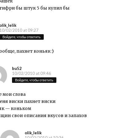
рашек
ютифри бы штук 5 бы купил бы
olik_lelik
10/02/2010 at 09:27
Войдите, чтобы ответить
ообще, пахнет коньяк :)
bu52
10/02/2010 at 09:46
Войдите, чтобы ответить
е мои слова
еня виски пахнет виски
як — коньком
нщин свои описания вкусов и запахов
olik_lelik
10/02/2010 at 10:36