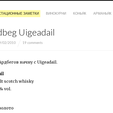
СТАЦИОННЫЕ ЗАМЕТКИ
ВИНОКУРНИ
КОНЬЯК
АРМАНЬЯК
dbeg Uigeadail
9/02/2010
19 comments
рдбегов начну с Uigeadail.
il
alt scotch whisky
% vol.
золото