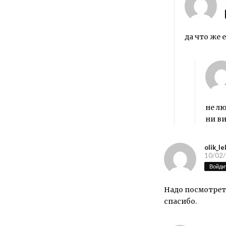
да что же 
не лю
ни в
olik_le
10/02/
Войдит
Надо посмотреть
спасибо.