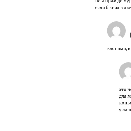
но я прям до му
если б знал в д
клопами, в
это н
для м
конь
у же