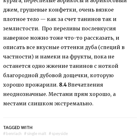
курага, переспелые абрикосы и абрикосовый
джем, грушевые конфетки, очень вязкое
плотное тело — как за счет танинов так и
землистости. Про переливы послевкусия
наверное можно тоже что-то рассказать, и
описать все вкусные оттенки дуба (специй в
частности) и намеки на фрукты, пока не
останется одно жжение танинов с ноткой
благородной дубовой дощечки, которую
хорошо прожарили.
8.4
Впечатления
неоднозначные. Местами прям хорошо, а
местами слишком экстремально.
TAGGED WITH
#
benriach
#
single malt
#
speyside