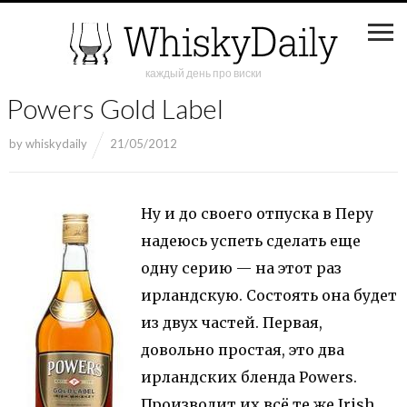
каждый день про виски
Powers Gold Label
by
whiskydaily
21/05/2012
Ну и до своего отпуска в Перу
надеюсь успеть сделать еще
одну серию — на этот раз
ирландскую. Состоять она будет
из двух частей. Первая,
довольно простая, это два
ирландских бленда Powers.
Производит их всё те же Irish