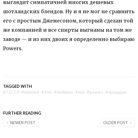
выглядит симпатичней многих дешевых
шотландских блендов. Ну и я не мог не сравнить
его с простым Джемесоном, который сделан той
же компанией и все спирты выгнаны на том же
заводе — и из них двоих я определенно выбираю
Powers.
TAGGED WITH
#
7.0-7.9
#
blended
#
irish
#
midleton
#
nas
#
powers
#
ирландия
FURTHER READING
NEWER POST
OLDER POST