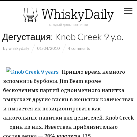
каждый день про виски
Дегустация: Knob Creek 9 y.o.
by
whiskydaily
01/04/2010
4 comments
Пришло время немного
вспомнить бурбоны. Jim Beam кроме
бесконечных партий одноименного напитка
выпускает другие виски в меньших количествах
и пытается их позиционировать как
алкогольные напитки для ценителей. Knob Creek
— один из них. Извествен приблизительно
состав зерна — 78% кукуруза, 13.5