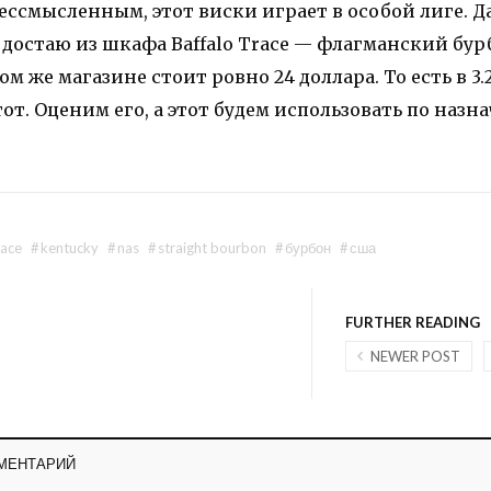
ессмысленным, этот виски играет в особой лиге. Д
я достаю из шкафа Baffalo Trace — флагманский бу
м же магазине стоит ровно 24 доллара. То есть в 3.
тот. Оценим его, а этот будем использовать по назн
race
#
kentucky
#
nas
#
straight bourbon
#
бурбон
#
сша
FURTHER READING
NEWER POST
МЕНТАРИЙ