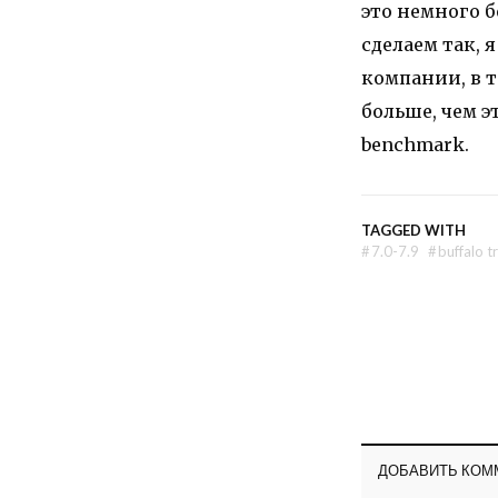
это немного б
сделаем так, 
компании, в то
больше, чем э
benchmark.
TAGGED WITH
#
7.0-7.9
#
buffalo t
ДОБАВИТЬ КОМ