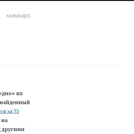
КАЛЬВАДОС
 «дно» их
, найденный
я за 7.5
 на
д другими