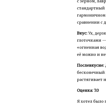
с зерном, ла
стандартный 
гармоничном с
сравнении с 
Вкус:
Ух, дер
глоточками — 
«огненная вод
её можно и не
Послевкусие:
бесконечный 
растягивает н
Оценка: 7.0
Я хотел было 