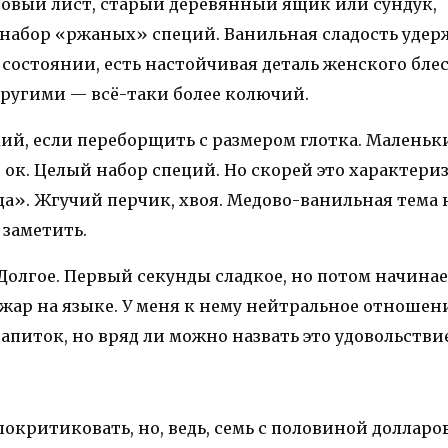
вровый лист, старый деревянный ящик или сундук,
набор «ржаных» специй. Ванильная сладость удерж
остоянии, есть настойчивая деталь женского блеск
другими — всё-таки более колючий.
зкий, если переборщить с размером глотка. Малень
ок. Целый набор специй. Но скорей это характериз
а». Жгучий перчик, хвоя. Медово-ванильная тема 
 заметить.
Долгое. Первый секунды сладкое, но потом начинае
жар на языке. У меня к нему нейтральное отношени
апиток, но вряд ли можно назвать это удовольстви
покритиковать, но, ведь, семь с половиной долларов