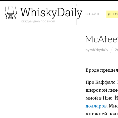
О САЙТЕ
ДЕГУ
каждый день про виски
McAfee’
by
whiskydaily
2
Вроде пришел 
Про Баффало Т
широкой лине
мной в Нью-Й
долларов
. Мн
«нижней полк