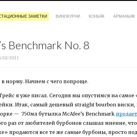
СТАЦИОННЫЕ ЗАМЕТКИ
ВИНОКУРНИ
КОНЬЯК
АРМАНЬЯК
s Benchmark No. 8
6/02/2011
в норму. Начнем с чего попроще.
рейс я уже писал. Сегодня мы опустимся на самое
йки. Итак, самый дешевый straight bourbon виски
орке — 750мл бутылка McAfee’s Benchmark
продаетс
ого раз от любителей бурбонов слышал мнение, что
е» продаются все те же самые бурбоны, просто по