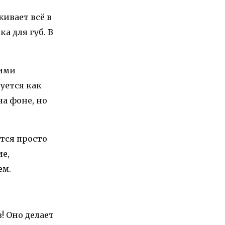
ивает всё в
а для губ. В
кими
уется как
на фоне, но
тся просто
е,
ем.
! Оно делает