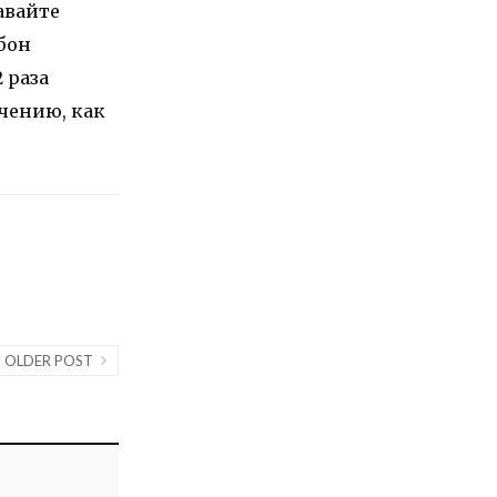
авайте
рбон
2 раза
ачению, как
OLDER POST