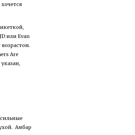
 хочется
тикеткой,
JD или Evan
с возрастом.
ers Are
 указан,
 сильные
сухой. Амбар