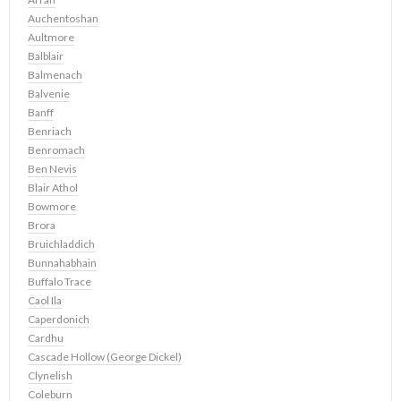
Auchentoshan
Aultmore
Balblair
Balmenach
Balvenie
Banff
Benriach
Benromach
Ben Nevis
Blair Athol
Bowmore
Brora
Bruichladdich
Bunnahabhain
Buffalo Trace
Caol Ila
Caperdonich
Cardhu
Cascade Hollow (George Dickel)
Clynelish
Coleburn