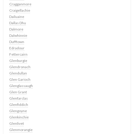
Cragganmore
Craigellachie
Dailuaine
Dallas Dhu
Dalmore
Dalwhinnie
Dufftown
Edradour
Fettercairn
Glenburgie
Glendronach
Glendullan
Glen Garioch
Glenglassaugh
Glen Grant
Glenfarclas
Glenfiddich
Glengoyne
Glenkinchie
Glenlivet
Glenmorangie