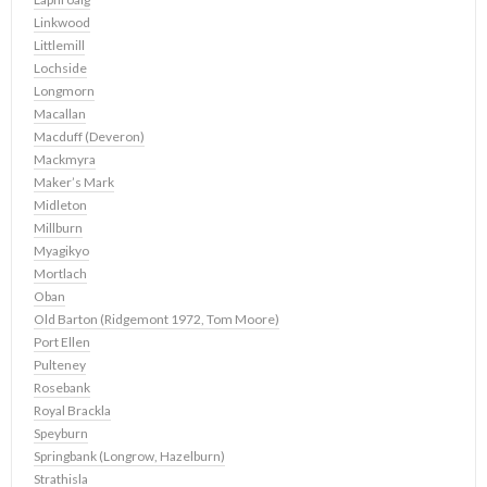
Linkwood
Littlemill
Lochside
Longmorn
Macallan
Macduff (Deveron)
Mackmyra
Maker’s Mark
Midleton
Millburn
Myagikyo
Mortlach
Oban
Old Barton (Ridgemont 1972, Tom Moore)
Port Ellen
Pulteney
Rosebank
Royal Brackla
Speyburn
Springbank (Longrow, Hazelburn)
Strathisla