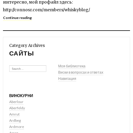
интересно, мой профайл здесь:
http://connosr.com/members/whiskyblog/
Continue reading
Category Archives
САЙТЫ
Search
Моя библиотека
Виски в вопросах и ответах
Навигация
ВИНОКУРНИ
Aberlour
Aberfeldy
Amrut
Ardbeg
Ardmore
Arran