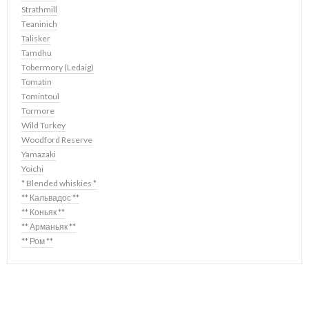
Strathmill
Teaninich
Talisker
Tamdhu
Tobermory (Ledaig)
Tomatin
Tomintoul
Tormore
Wild Turkey
Woodford Reserve
Yamazaki
Yoichi
* Blended whiskies *
** Кальвадос **
** Коньяк **
** Арманьяк **
** Ром **