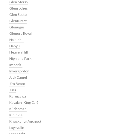
Glen Moray
Glenrothes
Glen Scotia
Glenturret
Glenugie
Glenury Royal
Hakushu
Hanyu
Heaven Hill
Highland Park
Imperial
Invergordon
Jack Daniel
Jim Beam
Jura
Karuizawa
Kavalan (King Car)
Kilchoman
Kininvie
Knockdhu (Ancnoc)
Lagavulin
Laphroaig