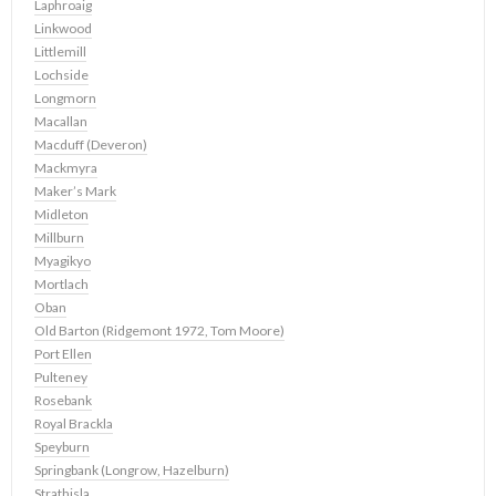
Laphroaig
Linkwood
Littlemill
Lochside
Longmorn
Macallan
Macduff (Deveron)
Mackmyra
Maker’s Mark
Midleton
Millburn
Myagikyo
Mortlach
Oban
Old Barton (Ridgemont 1972, Tom Moore)
Port Ellen
Pulteney
Rosebank
Royal Brackla
Speyburn
Springbank (Longrow, Hazelburn)
Strathisla