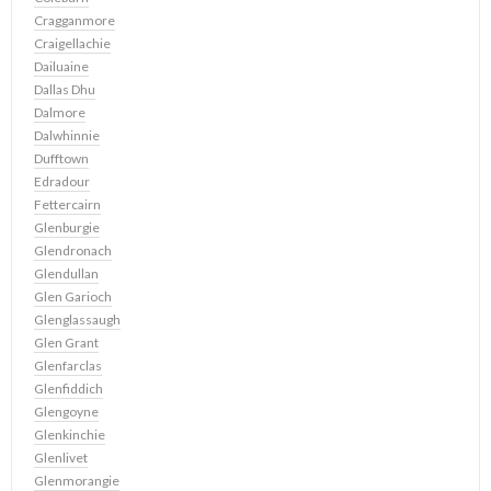
Cragganmore
Craigellachie
Dailuaine
Dallas Dhu
Dalmore
Dalwhinnie
Dufftown
Edradour
Fettercairn
Glenburgie
Glendronach
Glendullan
Glen Garioch
Glenglassaugh
Glen Grant
Glenfarclas
Glenfiddich
Glengoyne
Glenkinchie
Glenlivet
Glenmorangie