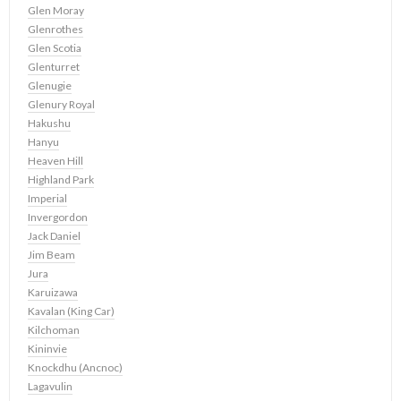
Glen Moray
Glenrothes
Glen Scotia
Glenturret
Glenugie
Glenury Royal
Hakushu
Hanyu
Heaven Hill
Highland Park
Imperial
Invergordon
Jack Daniel
Jim Beam
Jura
Karuizawa
Kavalan (King Car)
Kilchoman
Kininvie
Knockdhu (Ancnoc)
Lagavulin