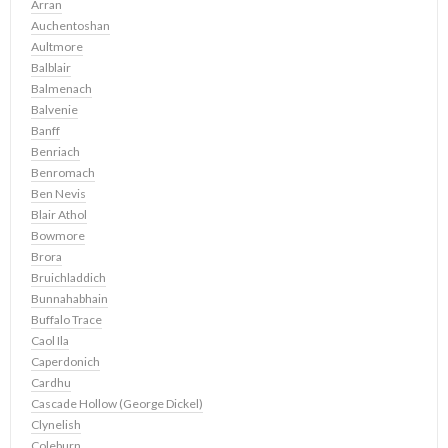
Arran
Auchentoshan
Aultmore
Balblair
Balmenach
Balvenie
Banff
Benriach
Benromach
Ben Nevis
Blair Athol
Bowmore
Brora
Bruichladdich
Bunnahabhain
Buffalo Trace
Caol Ila
Caperdonich
Cardhu
Cascade Hollow (George Dickel)
Clynelish
Coleburn