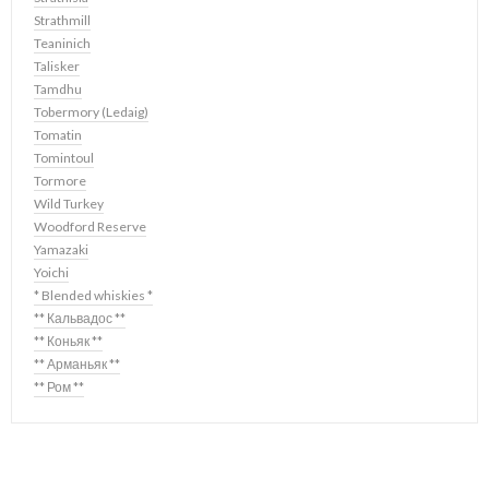
Strathmill
Teaninich
Talisker
Tamdhu
Tobermory (Ledaig)
Tomatin
Tomintoul
Tormore
Wild Turkey
Woodford Reserve
Yamazaki
Yoichi
* Blended whiskies *
** Кальвадос **
** Коньяк **
** Арманьяк **
** Ром **