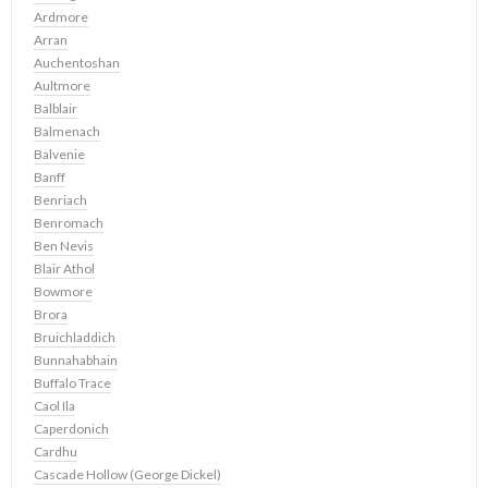
Ardmore
Arran
Auchentoshan
Aultmore
Balblair
Balmenach
Balvenie
Banff
Benriach
Benromach
Ben Nevis
Blair Athol
Bowmore
Brora
Bruichladdich
Bunnahabhain
Buffalo Trace
Caol Ila
Caperdonich
Cardhu
Cascade Hollow (George Dickel)