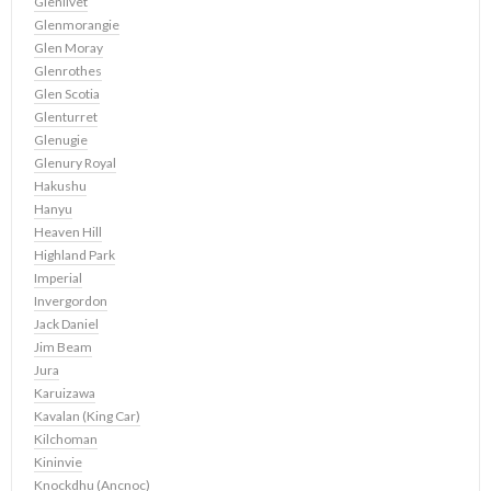
Glenlivet
Glenmorangie
Glen Moray
Glenrothes
Glen Scotia
Glenturret
Glenugie
Glenury Royal
Hakushu
Hanyu
Heaven Hill
Highland Park
Imperial
Invergordon
Jack Daniel
Jim Beam
Jura
Karuizawa
Kavalan (King Car)
Kilchoman
Kininvie
Knockdhu (Ancnoc)