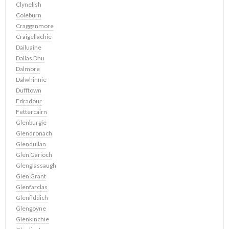
Clynelish
Coleburn
Cragganmore
Craigellachie
Dailuaine
Dallas Dhu
Dalmore
Dalwhinnie
Dufftown
Edradour
Fettercairn
Glenburgie
Glendronach
Glendullan
Glen Garioch
Glenglassaugh
Glen Grant
Glenfarclas
Glenfiddich
Glengoyne
Glenkinchie