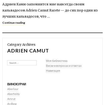
Адриен Камю запомнится мне навсегда своим
кальвадосом Adrien Camut Rarete — до сих пор один из
лучших кальвадосов, что …
Continue reading
Category Archives
ADRIEN CAMUT
Search
Моя библиотека
Виски в вопросах и ответах
Навигация
ВИНОКУРНИ
Aberlour
Aberfeldy
Amrut
Ardbeg