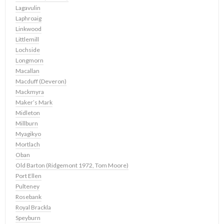
Lagavulin
Laphroaig
Linkwood
Littlemill
Lochside
Longmorn
Macallan
Macduff (Deveron)
Mackmyra
Maker’s Mark
Midleton
Millburn
Myagikyo
Mortlach
Oban
Old Barton (Ridgemont 1972, Tom Moore)
Port Ellen
Pulteney
Rosebank
Royal Brackla
Speyburn