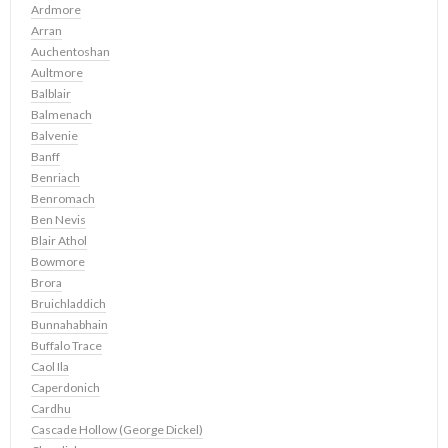
Ardmore
Arran
Auchentoshan
Aultmore
Balblair
Balmenach
Balvenie
Banff
Benriach
Benromach
Ben Nevis
Blair Athol
Bowmore
Brora
Bruichladdich
Bunnahabhain
Buffalo Trace
Caol Ila
Caperdonich
Cardhu
Cascade Hollow (George Dickel)