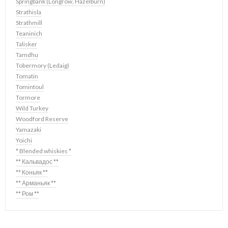
Springbank (Longrow, Hazelburn)
Strathisla
Strathmill
Teaninich
Talisker
Tamdhu
Tobermory (Ledaig)
Tomatin
Tomintoul
Tormore
Wild Turkey
Woodford Reserve
Yamazaki
Yoichi
* Blended whiskies *
** Кальвадос **
** Коньяк **
** Арманьяк **
** Ром **