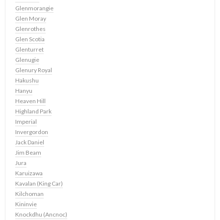
Glenmorangie
Glen Moray
Glenrothes
Glen Scotia
Glenturret
Glenugie
Glenury Royal
Hakushu
Hanyu
Heaven Hill
Highland Park
Imperial
Invergordon
Jack Daniel
Jim Beam
Jura
Karuizawa
Kavalan (King Car)
Kilchoman
Kininvie
Knockdhu (Ancnoc)