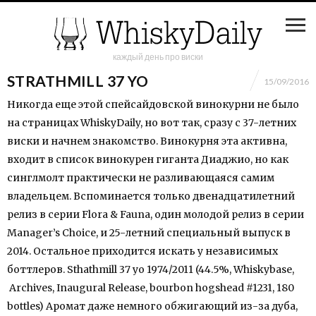
каждый день про виски
STRATHMILL 37 YO
15/09/2016
Никогда еще этой спейсайдовской винокурни не было
на страницах WhiskyDaily, но вот так, сразу с 37-летних
виски и начнем знакомство. Винокурня эта активна,
входит в список винокурен гиганта Диаджио, но как
синглмолт практически не разливающаяся самим
владельцем. Вспоминается только двенадцатилетний
релиз в серии Flora & Fauna, один молодой релиз в серии
Manager’s Choice, и 25-летний специальный выпуск в
2014. Остальное приходится искать у независимых
боттлеров. Sthathmill 37 yo 1974/2011 (44.5%, Whiskybase,
Archives, Inaugural Release, bourbon hogshead #1231, 180
bottles) Аромат даже немного обжигающий из-за дуба,