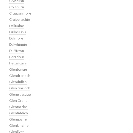
Clynelish
Coleburn
Cragganmore
Craigellachie
Dailuaine
Dallas Dhu
Dalmore
Dalwhinnie
Dufftown
Edradour
Fettercairn
Glenburgie
Glendronach
Glendullan
Glen Garioch
Glenglassaugh
Glen Grant
Glenfarclas
Glenfiddich
Glengoyne
Glenkinchie
Glenlivet