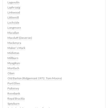
Lagavulin
Laphroaig
Linkwood
Littlemill
Lochside
Longmorn
Macallan
Macduff (Deveron)
Mackmyra
Maker’s Mark
Midleton
Millburn
Myagikyo
Mortlach
Oban
Old Barton (Ridgemont 1972, Tom Moore)
Port Ellen
Pulteney
Rosebank
Royal Brackla
Speyburn