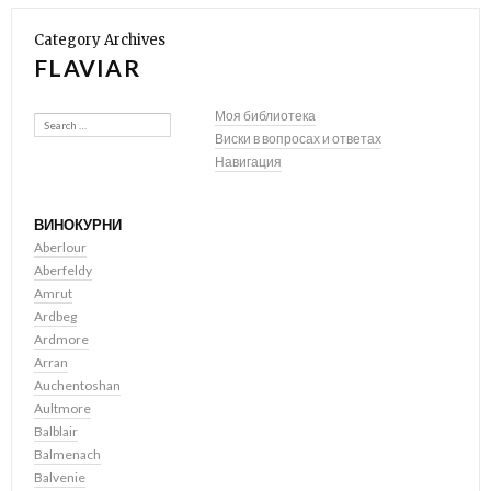
Category Archives
FLAVIAR
Search
Моя библиотека
Виски в вопросах и ответах
Навигация
ВИНОКУРНИ
Aberlour
Aberfeldy
Amrut
Ardbeg
Ardmore
Arran
Auchentoshan
Aultmore
Balblair
Balmenach
Balvenie