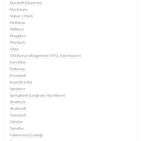
Macduff (Deveron)
Mackmyra
Maker’s Mark
Midleton
Millburn
Myagikyo
Mortlach
Oban
Old Barton (Ridgemont 1972, Tom Moore)
Port Ellen
Pulteney
Rosebank
Royal Brackla
Speyburn
Springbank (Longrow, Hazelburn)
Strathisla
Strathmill
Teaninich
Talisker
Tamdhu
Tobermory (Ledaig)