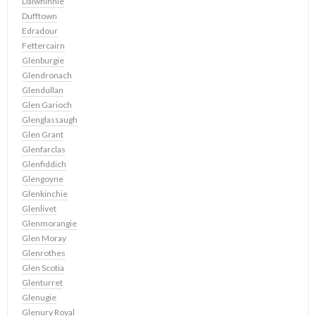
Dalwhinnie
Dufftown
Edradour
Fettercairn
Glenburgie
Glendronach
Glendullan
Glen Garioch
Glenglassaugh
Glen Grant
Glenfarclas
Glenfiddich
Glengoyne
Glenkinchie
Glenlivet
Glenmorangie
Glen Moray
Glenrothes
Glen Scotia
Glenturret
Glenugie
Glenury Royal