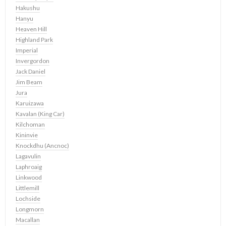
Hakushu
Hanyu
Heaven Hill
Highland Park
Imperial
Invergordon
Jack Daniel
Jim Beam
Jura
Karuizawa
Kavalan (King Car)
Kilchoman
Kininvie
Knockdhu (Ancnoc)
Lagavulin
Laphroaig
Linkwood
Littlemill
Lochside
Longmorn
Macallan