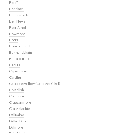
Banff
Benriach
Benromach
Ben Nevis
Blair Athol
Bowmore
Brora
Bruichladdich
Bunnahabhain
Buffalo Trace
Caol Ila
Caperdonich
Cardhu
Cascade Hollow (George Dickel)
Clynelish
Coleburn
Cragganmore
Craigellachie
Dailuaine
Dallas Dhu
Dalmore