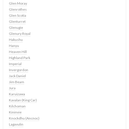
Glen Moray
Glenrothes
Glen Scotia
Glenturret
Glenugie
Glenury Royal
Hakushu
Hanyu
Heaven Hill
Highland Park
Imperial
Invergordon
Jack Daniel
Jim Beam
Jura
Karuizawa
Kavalan (King Car)
Kilchoman
Kininvie
Knockdhu (Ancnoc)
Lagavulin