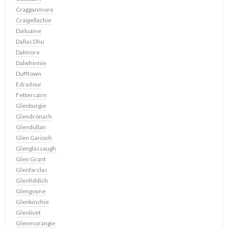
Cragganmore
Craigellachie
Dailuaine
Dallas Dhu
Dalmore
Dalwhinnie
Dufftown
Edradour
Fettercairn
Glenburgie
Glendronach
Glendullan
Glen Garioch
Glenglassaugh
Glen Grant
Glenfarclas
Glenfiddich
Glengoyne
Glenkinchie
Glenlivet
Glenmorangie