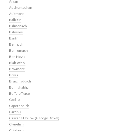
Arran
Auchentoshan
Aultmore
Balblair
Balmenach
Balvenie
Banff
Benriach
Benromach
Ben Nevis
Blair Athol
Bowmore
Brora
Bruichladdich
Bunnahabhain
Buffalo Trace
Caol Ila
Caperdonich
Cardhu
Cascade Hollow (George Dickel)
Clynelish
Coleburn