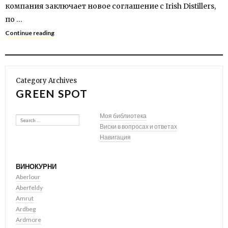
компания заключает новое соглашение с Irish Distillers,
по …
Continue reading
Category Archives
GREEN SPOT
Search
Моя библиотека
Виски в вопросах и ответах
Навигация
ВИНОКУРНИ
Aberlour
Aberfeldy
Amrut
Ardbeg
Ardmore