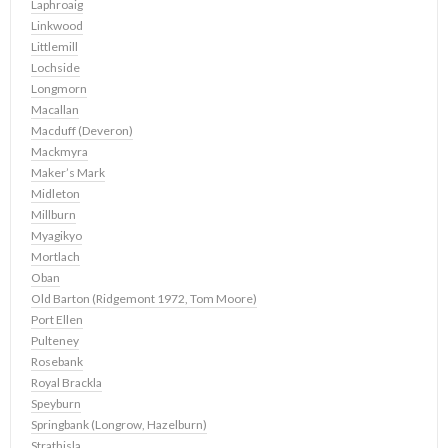
Laphroaig
Linkwood
Littlemill
Lochside
Longmorn
Macallan
Macduff (Deveron)
Mackmyra
Maker’s Mark
Midleton
Millburn
Myagikyo
Mortlach
Oban
Old Barton (Ridgemont 1972, Tom Moore)
Port Ellen
Pulteney
Rosebank
Royal Brackla
Speyburn
Springbank (Longrow, Hazelburn)
Strathisla