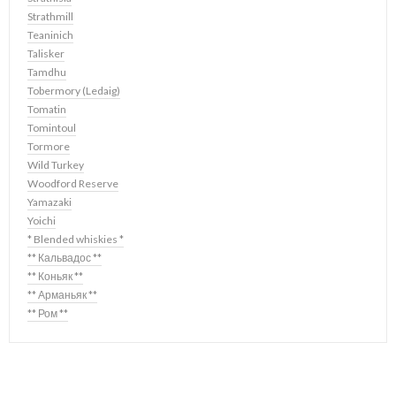
Strathmill
Teaninich
Talisker
Tamdhu
Tobermory (Ledaig)
Tomatin
Tomintoul
Tormore
Wild Turkey
Woodford Reserve
Yamazaki
Yoichi
* Blended whiskies *
** Кальвадос **
** Коньяк **
** Арманьяк **
** Ром **