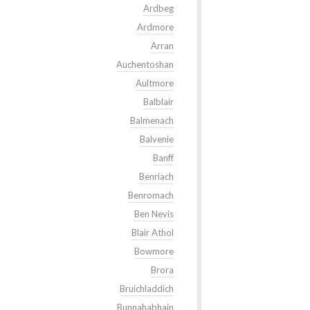
Ardbeg
Ardmore
Arran
Auchentoshan
Aultmore
Balblair
Balmenach
Balvenie
Banff
Benriach
Benromach
Ben Nevis
Blair Athol
Bowmore
Brora
Bruichladdich
Bunnahabhain