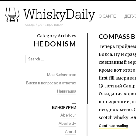
О САЙТЕ
ДЕГУ
каждый день про виски
COMPASS 
Category Archives
HEDONISM
Теперь пройдем
Бокса. Ну и сра
Search
смешанный зерно
кроме вот этого
Моя библиотека
first-fill амери
Виски в вопросах и ответах
19-летний Campu
Навигация
Ожидания хорош
конкуренции, н
ВИНОКУРНИ
неоднократно. C
Aberlour
scotch whisky 5
Aberfeldy
Continue reading
Amrut