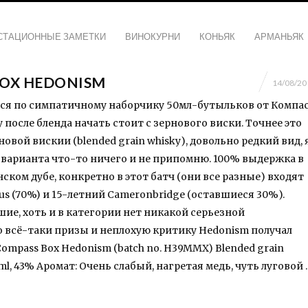
СТАЦИОННЫЕ ЗАМЕТКИ
ВИНОКУРНИ
КОНЬЯК
АРМАНЬЯК
BOX HEDONISM
14/08/20
ся по симпатичному наборчику 50мл-бутыльков от Компа
зу после бленда начать стоит с зернового виски. Точнее это
вой вискии (blended grain whisky), довольно редкий вид, 
 варианта что-то ничего и не припомню. 100% выдержка в
канском дубе, конкретно в этот батч (они все разные) входят
s (70%) и 15-летний Cameronbridge (оставшиеся 30%).
ие, хоть и в категории нет никакой серьезной
о всё-таки призы и неплохую критику Hedonism получал
ompass Box Hedonism (batch no. H39MMX) Blended grain
0ml, 43% Аромат: Очень слабый, нагретая медь, чуть луговой