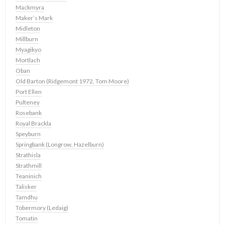
Mackmyra
Maker’s Mark
Midleton
Millburn
Myagikyo
Mortlach
Oban
Old Barton (Ridgemont 1972, Tom Moore)
Port Ellen
Pulteney
Rosebank
Royal Brackla
Speyburn
Springbank (Longrow, Hazelburn)
Strathisla
Strathmill
Teaninich
Talisker
Tamdhu
Tobermory (Ledaig)
Tomatin