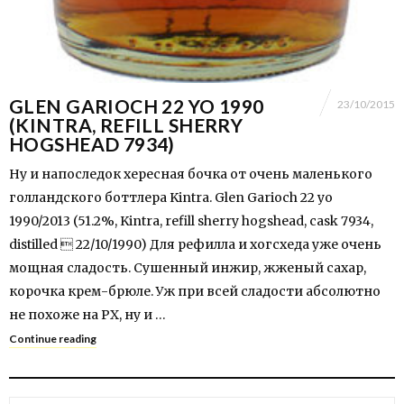
GLEN GARIOCH 22 YO 1990
23/10/2015
(KINTRA, REFILL SHERRY
HOGSHEAD 7934)
Ну и напоследок хересная бочка от очень маленького
голландского боттлера Kintra. Glen Garioch 22 yo
1990/2013 (51.2%, Kintra, refill sherry hogshead, cask 7934,
distilled  22/10/1990) Для рефилла и хогсхеда уже очень
мощная сладость. Сушенный инжир, жженый сахар,
корочка крем-брюле. Уж при всей сладости абсолютно
не похоже на PX, ну и …
Continue reading