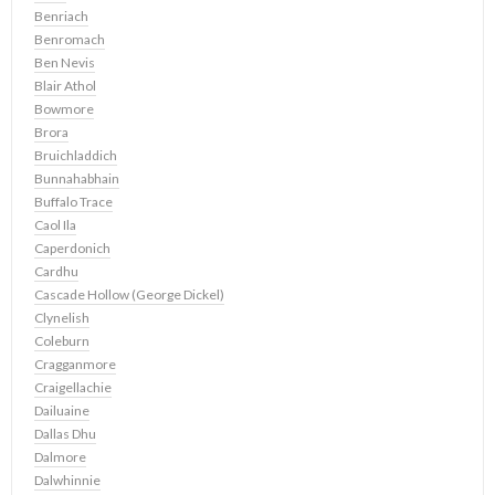
Benriach
Benromach
Ben Nevis
Blair Athol
Bowmore
Brora
Bruichladdich
Bunnahabhain
Buffalo Trace
Caol Ila
Caperdonich
Cardhu
Cascade Hollow (George Dickel)
Clynelish
Coleburn
Cragganmore
Craigellachie
Dailuaine
Dallas Dhu
Dalmore
Dalwhinnie