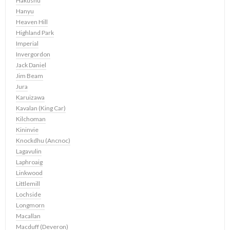
Hakushu
Hanyu
Heaven Hill
Highland Park
Imperial
Invergordon
Jack Daniel
Jim Beam
Jura
Karuizawa
Kavalan (King Car)
Kilchoman
Kininvie
Knockdhu (Ancnoc)
Lagavulin
Laphroaig
Linkwood
Littlemill
Lochside
Longmorn
Macallan
Macduff (Deveron)