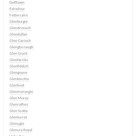
Dufftown
Edradour
Fettercairn
Glenburgie
Glendronach
Glendullan
Glen Garioch
Glenglassaugh
Glen Grant
Glenfarclas
Glenfiddich
Glengoyne
Glenkinchie
Glenlivet
Glenmorangie
Glen Moray
Glenrothes
Glen Scotia
Glenturret
Glenugie
Glenury Royal