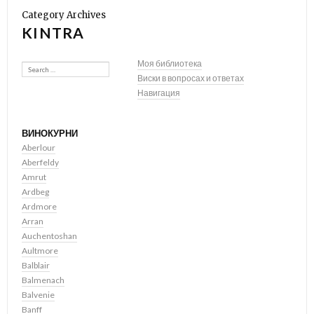
Category Archives
KINTRA
Search
Моя библиотека
Виски в вопросах и ответах
Навигация
ВИНОКУРНИ
Aberlour
Aberfeldy
Amrut
Ardbeg
Ardmore
Arran
Auchentoshan
Aultmore
Balblair
Balmenach
Balvenie
Banff