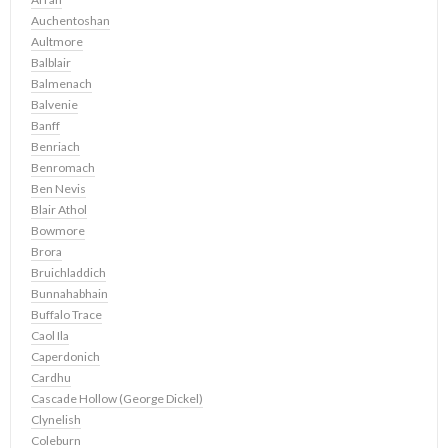
Auchentoshan
Aultmore
Balblair
Balmenach
Balvenie
Banff
Benriach
Benromach
Ben Nevis
Blair Athol
Bowmore
Brora
Bruichladdich
Bunnahabhain
Buffalo Trace
Caol Ila
Caperdonich
Cardhu
Cascade Hollow (George Dickel)
Clynelish
Coleburn