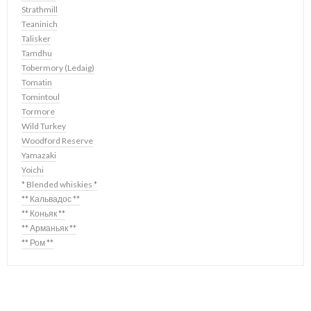
Strathmill
Teaninich
Talisker
Tamdhu
Tobermory (Ledaig)
Tomatin
Tomintoul
Tormore
Wild Turkey
Woodford Reserve
Yamazaki
Yoichi
* Blended whiskies *
** Кальвадос **
** Коньяк **
** Арманьяк **
** Ром **