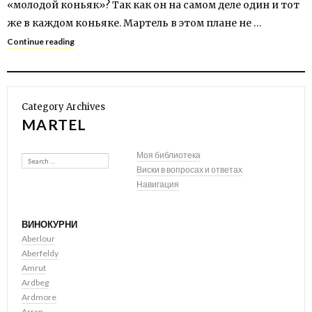
«молодой коньяк»? Так как он на самом деле один и тот
же в каждом коньяке. Мартель в этом плане не …
Continue reading
Category Archives
MARTEL
Search
Моя библиотека
Виски в вопросах и ответах
Навигация
ВИНОКУРНИ
Aberlour
Aberfeldy
Amrut
Ardbeg
Ardmore
Arran