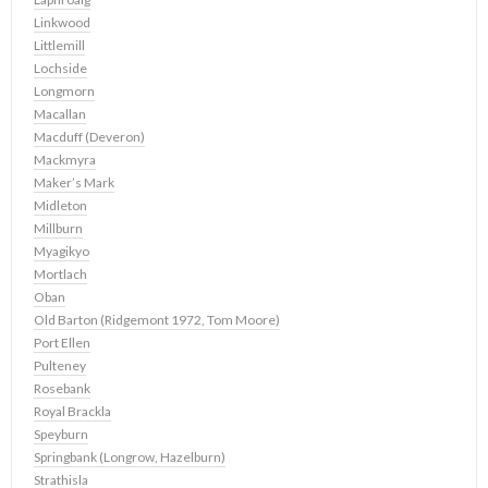
Linkwood
Littlemill
Lochside
Longmorn
Macallan
Macduff (Deveron)
Mackmyra
Maker’s Mark
Midleton
Millburn
Myagikyo
Mortlach
Oban
Old Barton (Ridgemont 1972, Tom Moore)
Port Ellen
Pulteney
Rosebank
Royal Brackla
Speyburn
Springbank (Longrow, Hazelburn)
Strathisla