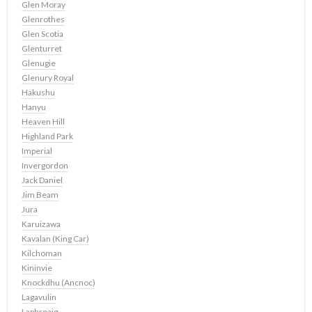
Glen Moray
Glenrothes
Glen Scotia
Glenturret
Glenugie
Glenury Royal
Hakushu
Hanyu
Heaven Hill
Highland Park
Imperial
Invergordon
Jack Daniel
Jim Beam
Jura
Karuizawa
Kavalan (King Car)
Kilchoman
Kininvie
Knockdhu (Ancnoc)
Lagavulin
Laphroaig