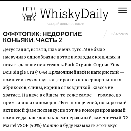
каждый день про виски
ОФФТОПИК: НЕДОРОГИЕ
08/02/2015
КОНЬЯКИ, ЧАСТЬ 2
Дегустация, кстати, шла очень туго. Мне было
наскучило однообразие ноток в молодых коньяках, и
писать дальше не хотелось. Park Organic Cognac Fins
Bois Single Cru (40%) Прямолинейный и напористый —
компот из сухофруктов, сироп из консервированных
абрикосов, сливы, корица с гвоздичкой. Класса не
хватает. На вкус в общем-то тоже самое — громко, но
примтивно и одномерно. Чуть поперченей, но короткой
активной фазе послевкусие тот же консервированный
компот, дальше довольно минеральный, каменистый. 7.2
Martel VSOP (40%) Можно я буду называть этот вкус