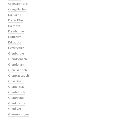
Cragganmore
Craigellachie
Dailuaine
Dallas Dhu
Dalmore
Dalwhinnie
Dufftown
Edradour
Fettercairn
Glenburgie
Glendronach
Glendullan
Glen Garioch
Glenglassaugh
Glen Grant
Glenfarclas
Glenfiddich
Glengoyne
Glenkinchie
Glenlivet
Glenmorangie