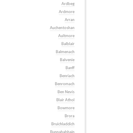
Ardbeg
Ardmore
Arran
Auchentoshan
Aultmore
Balblair
Balmenach
Balvenie
Banff
Benriach
Benromach
Ben Nevis
Blair Athol
Bowmore
Brora
Bruichladdich
Bunnahabhain