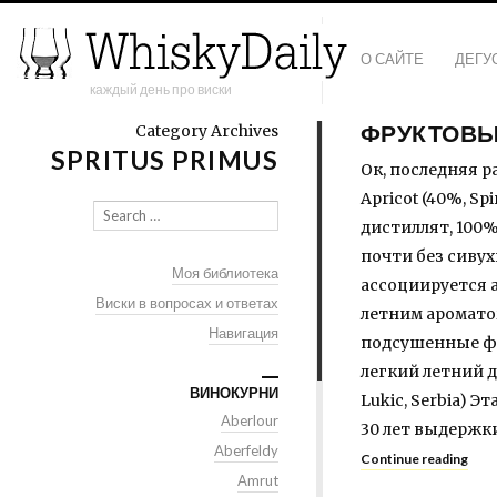
О САЙТЕ
ДЕГУ
каждый день про виски
ФРУКТОВЫ
Category Archives
SPRITUS PRIMUS
Ок, последняя ра
Apricot (40%, S
Search
дистиллят, 100%
почти без сивух
Моя библиотека
ассоциируется а
Виски в вопросах и ответах
летним аромато
Навигация
подсушенные фру
легкий летний д
ВИНОКУРНИ
Lukic, Serbia) 
Aberlour
30 лет выдержки
Aberfeldy
Continue reading
Amrut