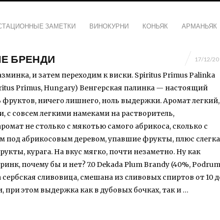
СТАЦИОННЫЕ ЗАМЕТКИ
ВИНОКУРНИ
КОНЬЯК
АРМАНЬЯК
Е БРЕНДИ
17/12/20
зминка, и затем переходим к виски. Spiritus Primus Palinka
piritus Primus, Hungary) Венгерская палинка — настоящий
 фруктов, ничего лишнего, ноль выдержки. Аромат легкий,
и, с совсем легкими намеками на растворитель,
ромат не столько с мякотью самого абрикоса, сколько с
м под абрикосовым деревом, упавшие фрукты, плюс слегка
кты, курага. На вкус мягко, почти незаметно. Ну как
ринк, почему бы и нет? 7.0 Dekada Plum Brandy (40%, Podru
Эта сербская сливовица, смешана из сливовых спиртов от 10 д
, при этом выдержка как в дубовых бочках, так и …