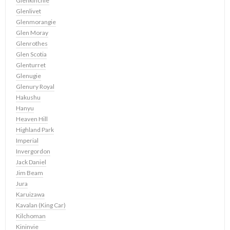
Glenkinchie
Glenlivet
Glenmorangie
Glen Moray
Glenrothes
Glen Scotia
Glenturret
Glenugie
Glenury Royal
Hakushu
Hanyu
Heaven Hill
Highland Park
Imperial
Invergordon
Jack Daniel
Jim Beam
Jura
Karuizawa
Kavalan (King Car)
Kilchoman
Kininvie