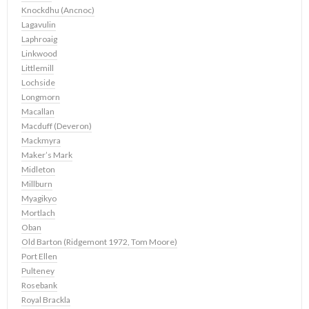
Knockdhu (Ancnoc)
Lagavulin
Laphroaig
Linkwood
Littlemill
Lochside
Longmorn
Macallan
Macduff (Deveron)
Mackmyra
Maker’s Mark
Midleton
Millburn
Myagikyo
Mortlach
Oban
Old Barton (Ridgemont 1972, Tom Moore)
Port Ellen
Pulteney
Rosebank
Royal Brackla