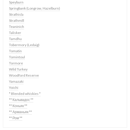
Speyburn
Springbank (Longrow, Hazelburn)
Strathisla
Strathmill
Teaninich
Talisker
Tamdhu
Tobermory (Ledaig)
Tomatin
Tomintoul
Tormore
Wild Turkey
Woodford Reserve
Yamazaki
Yoichi
* Blended whiskies *
** Кальвадос **
** Коньяк **
** Арманьяк **
** Ром **