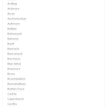
Ardbeg
Ardmore
Arran
Auchentoshan
Aultmore
Balblair
Balmenach
Balvenie
Banff
Benriach
Benromach
Ben Nevis
Blair Athol
Bowmore
Brora
Bruichladdich
Bunnahabhain
Buffalo Trace
Caol Ila
Caperdonich
Cardhu