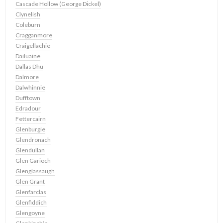
Cascade Hollow (George Dickel)
Clynelish
Coleburn
Cragganmore
Craigellachie
Dailuaine
Dallas Dhu
Dalmore
Dalwhinnie
Dufftown
Edradour
Fettercairn
Glenburgie
Glendronach
Glendullan
Glen Garioch
Glenglassaugh
Glen Grant
Glenfarclas
Glenfiddich
Glengoyne