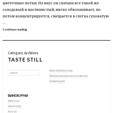
цветочные нотки. На вкус он сначала все такой же
солодовый и маслянистый, мягко обволакивает, но
потом концентрируется, смещается в слегка суховатую
…
Continue reading
Category Archives
TASTE STILL
Search
Моя библиотека
Виски в вопросах и ответах
Навигация
ВИНОКУРНИ
Aberlour
Aberfeldy
Amrut