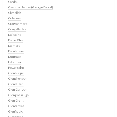
Cardhu
Cascade Hollow (George Dickel)
Clynelish
Coleburn
Cragganmore
Craigellachie
Dailuaine
Dallas Dhu
Dalmore
Dalwhinnie
Dufftown
Edradour
Fettercairn
Glenburgie
Glendronach
Glendullan
Glen Garioch
Glenglassaugh
Glen Grant
Glenfarclas
Glenfiddich
Glengoyne