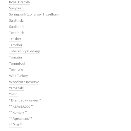
Royal Brackla
Speyburn
Springbank (Longrow, Hazelburn)
Strathisla
Strathmill
Teaninich
Talisker
Tamdhu
Tobermory (Ledaig)
Tomatin
Tomintoul
Tormore
Wild Turkey
Woodford Reserve
Yamazaki
Yoichi
* Blended whiskies *
** Кальвадос **
** Коньяк **
** Арманьяк **
** Ром **