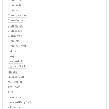
Glenkinchie
Glenlivet
Glenmorangie
Glen Moray
Glenrothes
Glen Scotia
Glenturret
Glenugie
Glenury Royal
Hakushu
Hanyu
Heaven Hill
Highland Park
Imperial
Invergordon
Jack Daniel
Jim Beam
Jura
Karuizawa
Kavalan (King Car)
Kilchoman