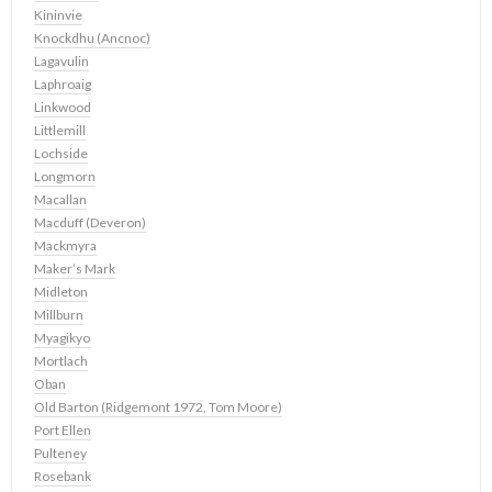
Kininvie
Knockdhu (Ancnoc)
Lagavulin
Laphroaig
Linkwood
Littlemill
Lochside
Longmorn
Macallan
Macduff (Deveron)
Mackmyra
Maker’s Mark
Midleton
Millburn
Myagikyo
Mortlach
Oban
Old Barton (Ridgemont 1972, Tom Moore)
Port Ellen
Pulteney
Rosebank