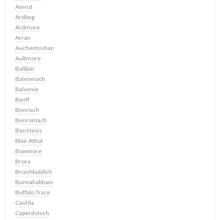
Amrut
Ardbeg
Ardmore
Arran
Auchentoshan
Aultmore
Balblair
Balmenach
Balvenie
Banff
Benriach
Benromach
Ben Nevis
Blair Athol
Bowmore
Brora
Bruichladdich
Bunnahabhain
Buffalo Trace
Caol Ila
Caperdonich