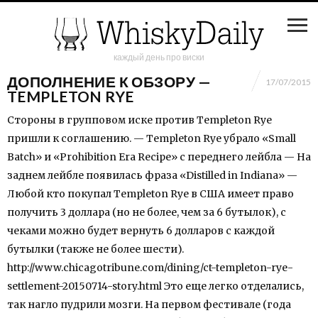
каждый день про виски
ДОПОЛНЕНИЕ К ОБЗОРУ —
17/07/2015
TEMPLETON RYE
Стороны в групповом иске против Templeton Rye
пришли к соглашению. — Templeton Rye убрало «Small
Batch» и «Prohibition Era Recipe» с переднего лейбла — На
заднем лейбле появилась фраза «Distilled in Indiana» —
Любой кто покупал Templeton Rye в США имеет право
получить 3 доллара (но не более, чем за 6 бутылок), с
чеками можно будет вернуть 6 долларов с каждой
бутылки (также не более шести).
http://www.chicagotribune.com/dining/ct-templeton-rye-
settlement-20150714-story.html Это еще легко отделались,
так нагло пудрили мозги. На первом фестивале (года