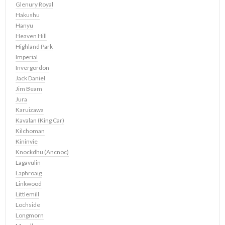
Glenury Royal
Hakushu
Hanyu
Heaven Hill
Highland Park
Imperial
Invergordon
Jack Daniel
Jim Beam
Jura
Karuizawa
Kavalan (King Car)
Kilchoman
Kininvie
Knockdhu (Ancnoc)
Lagavulin
Laphroaig
Linkwood
Littlemill
Lochside
Longmorn