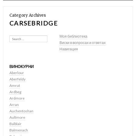
Category Archives
CARSEBRIDGE
Search
Моя библиотека
Виски в вопросах и ответах
Навигация
ВИНОКУРНИ
Aberlour
Aberfeldy
Amrut
Ardbeg
Ardmore
Arran
Auchentoshan
Aultmore
Balblair
Balmenach