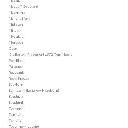
Macallan
Macduff (Deveron)
Mackmyra
Maker’s Mark
Midleton
Millburn
Myagikyo
Mortlach
Oban
Old Barton (Ridgemont 1972, Tom Moore)
Port Ellen
Pulteney
Rosebank
Royal Brackla
Speyburn
Springbank (Longrow, Hazelburn)
Strathisla
Strathmill
Teaninich
Talisker
Tamdhu
Tobermory (Ledaig)