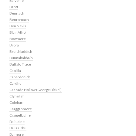
Balvenie
Banff
Benriach
Benromach
Ben Nevis
Blair Athol
Bowmore
Brora
Bruichladdich
Bunnahabhain
Buffalo Trace
Caol Ila
Caperdonich
Cardhu
Cascade Hollow (George Dickel)
Clynelish
Coleburn
Cragganmore
Craigellachie
Dailuaine
Dallas Dhu
Dalmore