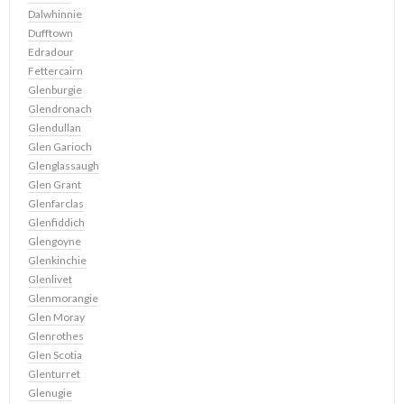
Dalwhinnie
Dufftown
Edradour
Fettercairn
Glenburgie
Glendronach
Glendullan
Glen Garioch
Glenglassaugh
Glen Grant
Glenfarclas
Glenfiddich
Glengoyne
Glenkinchie
Glenlivet
Glenmorangie
Glen Moray
Glenrothes
Glen Scotia
Glenturret
Glenugie