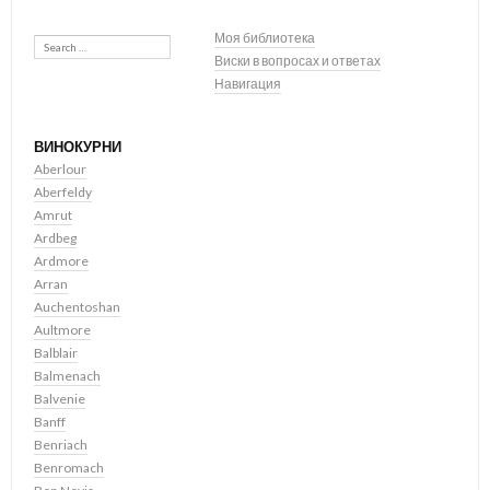
Search
Моя библиотека
Виски в вопросах и ответах
Навигация
ВИНОКУРНИ
Aberlour
Aberfeldy
Amrut
Ardbeg
Ardmore
Arran
Auchentoshan
Aultmore
Balblair
Balmenach
Balvenie
Banff
Benriach
Benromach