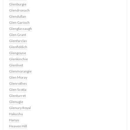
Glenburgie
Glendronach
Glendullan
Glen Garioch
Glenglassaugh
Glen Grant
Glenfarclas
Glenfiddich
Glengoyne
Glenkinchie
Glenlivet
Glenmorangie
Glen Moray
Glenrothes
Glen Scotia
Glenturret
Glenugie
Glenury Royal
Hakushu
Hanyu
Heaven Hill