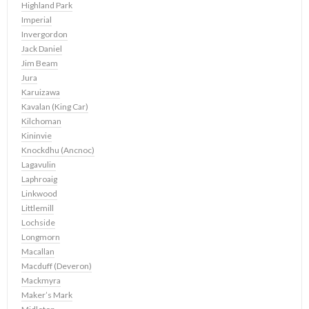
Highland Park
Imperial
Invergordon
Jack Daniel
Jim Beam
Jura
Karuizawa
Kavalan (King Car)
Kilchoman
Kininvie
Knockdhu (Ancnoc)
Lagavulin
Laphroaig
Linkwood
Littlemill
Lochside
Longmorn
Macallan
Macduff (Deveron)
Mackmyra
Maker’s Mark