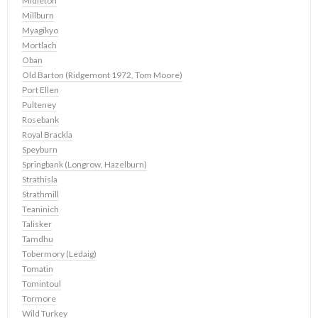
Midleton
Millburn
Myagikyo
Mortlach
Oban
Old Barton (Ridgemont 1972, Tom Moore)
Port Ellen
Pulteney
Rosebank
Royal Brackla
Speyburn
Springbank (Longrow, Hazelburn)
Strathisla
Strathmill
Teaninich
Talisker
Tamdhu
Tobermory (Ledaig)
Tomatin
Tomintoul
Tormore
Wild Turkey