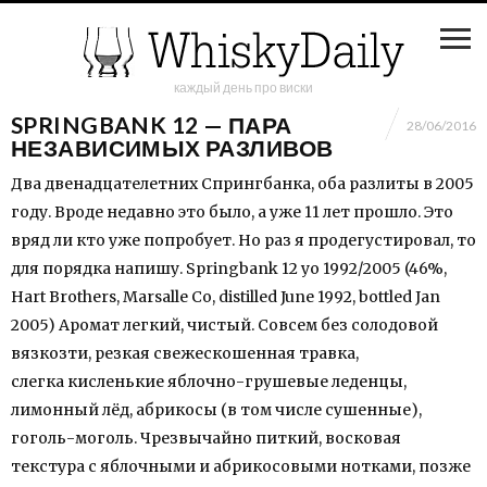
каждый день про виски
SPRINGBANK 12 — ПАРА
28/06/2016
НЕЗАВИСИМЫХ РАЗЛИВОВ
Два двенадцателетних Спрингбанка, оба разлиты в 2005
году. Вроде недавно это было, а уже 11 лет прошло. Это
вряд ли кто уже попробует. Но раз я продегустировал, то
для порядка напишу. Springbank 12 yo 1992/2005 (46%,
Hart Brothers, Marsalle Co, distilled June 1992, bottled Jan
2005) Аромат легкий, чистый. Совсем без солодовой
вязкозти, резкая свежескошенная травка,
слегка кисленькие яблочно-грушевые леденцы,
лимонный лёд, абрикосы (в том числе сушенные),
гоголь-моголь. Чрезвычайно питкий, восковая
текстура с яблочными и абрикосовыми нотками, позже