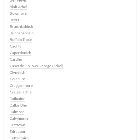
Ben Nevis
Blair Athol
Bowmore
Brora
Bruichladdich
Bunnahabhain
Buffalo Trace
Caol Ila
Caperdonich
Cardhu
Cascade Hollow (George Dickel)
Clynelish
Coleburn
Cragganmore
Craigellachie
Dailuaine
Dallas Dhu
Dalmore
Dalwhinnie
Dufftown
Edradour
Fettercairn