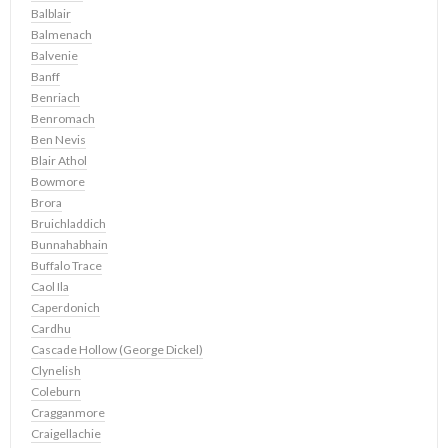
Balblair
Balmenach
Balvenie
Banff
Benriach
Benromach
Ben Nevis
Blair Athol
Bowmore
Brora
Bruichladdich
Bunnahabhain
Buffalo Trace
Caol Ila
Caperdonich
Cardhu
Cascade Hollow (George Dickel)
Clynelish
Coleburn
Cragganmore
Craigellachie