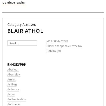
Continue reading
Category Archives
BLAIR ATHOL
Search
Моя библиотека
Виски в вопросах и ответах
Навигация
ВИНОКУРНИ
Aberlour
Aberfeldy
Amrut
Ardbeg
Ardmore
Arran
Auchentoshan
Aultmore