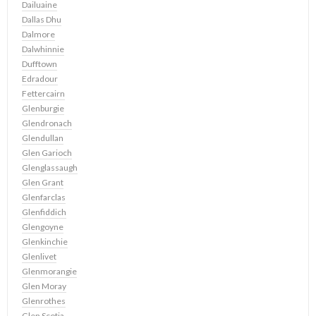
Dailuaine
Dallas Dhu
Dalmore
Dalwhinnie
Dufftown
Edradour
Fettercairn
Glenburgie
Glendronach
Glendullan
Glen Garioch
Glenglassaugh
Glen Grant
Glenfarclas
Glenfiddich
Glengoyne
Glenkinchie
Glenlivet
Glenmorangie
Glen Moray
Glenrothes
Glen Scotia