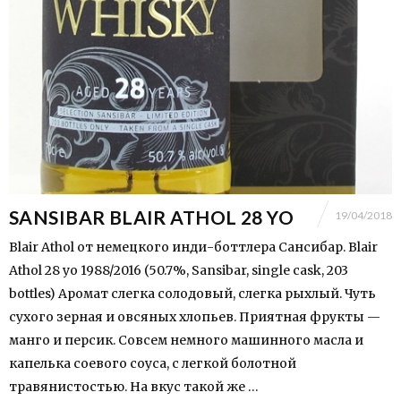
SANSIBAR BLAIR ATHOL 28 YO
19/04/2018
Blair Athol от немецкого инди-боттлера Сансибар. Blair
Athol 28 yo 1988/2016 (50.7%, Sansibar, single cask, 203
bottles) Аромат слегка солодовый, слегка рыхлый. Чуть
сухого зерная и овсяных хлопьев. Приятная фрукты —
манго и персик. Совсем немного машинного масла и
капелька соевого соуса, с легкой болотной
травянистостью. На вкус такой же …