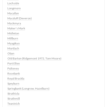
Lochside
Longmorn
Macallan
Macduff (Deveron)
Mackmyra
Maker’s Mark
Midleton
Millburn
Myagikyo
Mortlach
Oban
Old Barton (Ridgemont 1972, Tom Moore)
Port Ellen
Pulteney
Rosebank
Royal Brackla
Speyburn
Springbank (Longrow, Hazelburn)
Strathisla
Strathmill
Teaninich