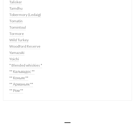
Talisker
Tamdhu
Tobermory (Ledaig)
Tomatin
Tomintoul
Tormore
Wild Turkey
Woodford Reserve
Yamazaki
Yoichi
* Blended whiskies *
** Кальвадос **
** Коньяк **
** Арманьяк **
** Ром **