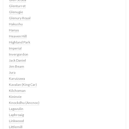
Glenturret
Glenugie
Glenury Royal
Hakushu
Hanyu
Heaven Hill
Highland Park
Imperial
Invergordon
Jack Daniel
Jim Beam
Jura
Karuizawa
Kavalan (King Car)
Kilchoman
Kininvie
Knockdhu (Ancnoc)
Lagavulin
Laphroaig
Linkwood
Littlemill