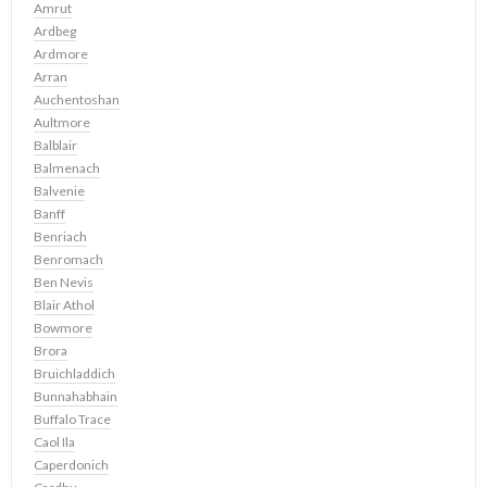
Amrut
Ardbeg
Ardmore
Arran
Auchentoshan
Aultmore
Balblair
Balmenach
Balvenie
Banff
Benriach
Benromach
Ben Nevis
Blair Athol
Bowmore
Brora
Bruichladdich
Bunnahabhain
Buffalo Trace
Caol Ila
Caperdonich