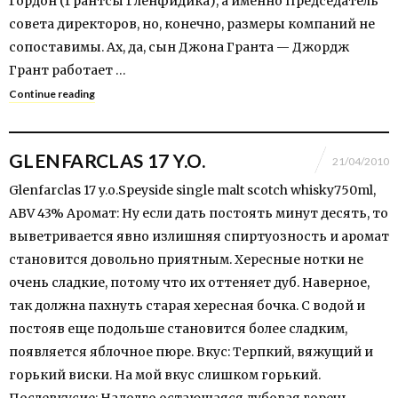
Гордон (Грантсы Гленфидика), а именно Председатель
совета директоров, но, конечно, размеры компаний не
сопоставимы. Ах, да, сын Джона Гранта — Джордж
Грант работает …
Continue reading
GLENFARCLAS 17 Y.O.
21/04/2010
Glenfarclas 17 y.o.Speyside single malt scotch whisky750ml,
ABV 43% Аромат: Ну если дать постоять минут десять, то
выветривается явно излишняя спиртуозность и аромат
становится довольно приятным. Хересные нотки не
очень сладкие, потому что их оттеняет дуб. Наверное,
так должна пахнуть старая хересная бочка. С водой и
постояв еще подольше становится более сладким,
появляется яблочное пюре. Вкус: Терпкий, вяжущий и
горький виски. На мой вкус слишком горький.