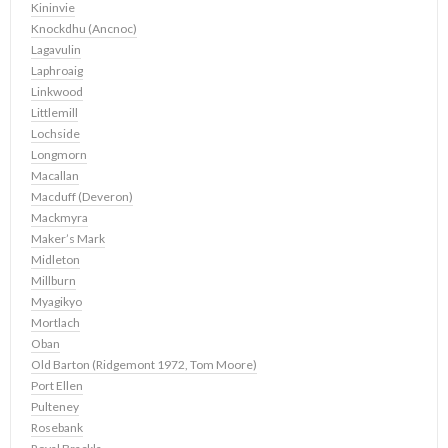
Kininvie
Knockdhu (Ancnoc)
Lagavulin
Laphroaig
Linkwood
Littlemill
Lochside
Longmorn
Macallan
Macduff (Deveron)
Mackmyra
Maker’s Mark
Midleton
Millburn
Myagikyo
Mortlach
Oban
Old Barton (Ridgemont 1972, Tom Moore)
Port Ellen
Pulteney
Rosebank