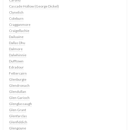
Cardhu
Cascade Hollow (George Dickel)
Clynelish
Coleburn
Cragganmore
Craigellachie
Dailuaine
Dallas Dhu
Dalmore
Dalwhinnie
Dufftown
Edradour
Fettercairn
Glenburgie
Glendronach
Glendullan
Glen Garioch
Glenglassaugh
Glen Grant
Glenfarclas
Glenfiddich
Glengoyne