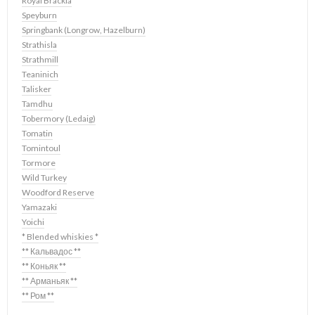
Royal Brackla
Speyburn
Springbank (Longrow, Hazelburn)
Strathisla
Strathmill
Teaninich
Talisker
Tamdhu
Tobermory (Ledaig)
Tomatin
Tomintoul
Tormore
Wild Turkey
Woodford Reserve
Yamazaki
Yoichi
* Blended whiskies *
** Кальвадос **
** Коньяк **
** Арманьяк **
** Ром **