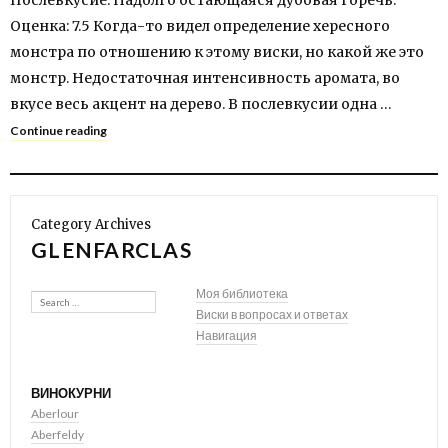
Послевкусие: Надолго остающаяся дубовая горечь.
Оценка: 7.5 Когда-то видел определение хересного
монстра по отношению к этому виски, но какой же это
монстр. Недостаточная интенсивность аромата, во
вкусе весь акцент на дерево. В послевкусии одна …
Continue reading
Category Archives
GLENFARCLAS
Search
Моя библиотека
Виски в вопросах и ответах
Навигация
ВИНОКУРНИ
Aberlour
Aberfeldy