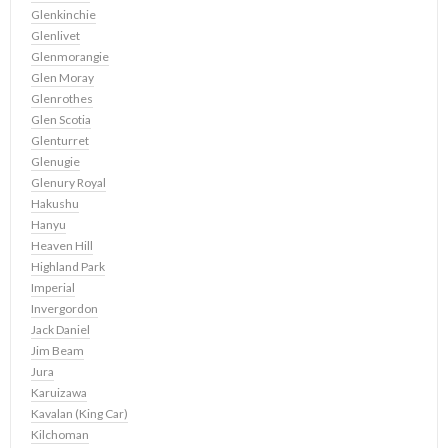
Glenkinchie
Glenlivet
Glenmorangie
Glen Moray
Glenrothes
Glen Scotia
Glenturret
Glenugie
Glenury Royal
Hakushu
Hanyu
Heaven Hill
Highland Park
Imperial
Invergordon
Jack Daniel
Jim Beam
Jura
Karuizawa
Kavalan (King Car)
Kilchoman