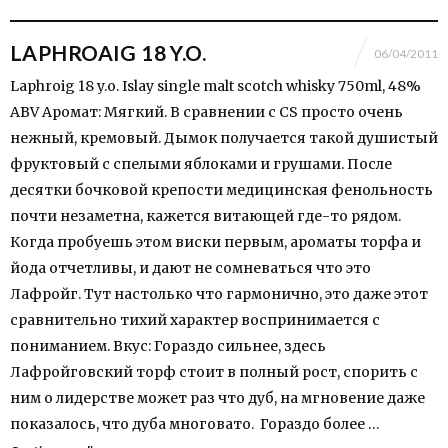
LAPHROAIG 18 Y.O.
06/04/2011
Laphroig 18 y.o. Islay single malt scotch whisky 750ml, 48%
ABV Аромат: Мягкий. В сравнении с CS просто очень
нежный, кремовый. Дымок получается такой душистый
фруктовый с спелыми яблоками и грушами. После
десятки бочковой крепости медицинская фенольность
почти незаметна, кажется витающей где-то рядом.
Когда пробуешь этом виски первым, ароматы торфа и
йода отчетливы, и дают не сомневаться что это
Лафройг. Тут настолько что гармонично, это даже этот
сравнительно тихий характер воспринимается с
пониманием. Вкус: Гораздо сильнее, здесь
Лафройговский торф стоит в полный рост, спорить с
ним о лидерстве может раз что дуб, на мгновение даже
показалось, что дуба многовато. Гораздо более …