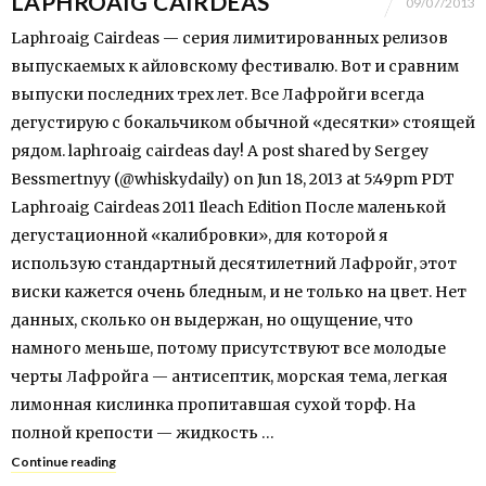
LAPHROAIG CAIRDEAS
09/07/2013
Laphroaig Cairdeas — серия лимитированных релизов
выпускаемых к айловскому фестивалю. Вот и сравним
выпуски последних трех лет. Все Лафройги всегда
дегустирую с бокальчиком обычной «десятки» стоящей
рядом. laphroaig cairdeas day! A post shared by Sergey
Bessmertnyy (@whiskydaily) on Jun 18, 2013 at 5:49pm PDT
Laphroaig Cairdeas 2011 Ileach Edition После маленькой
дегустационной «калибровки», для которой я
использую стандартный десятилетний Лафройг, этот
виски кажется очень бледным, и не только на цвет. Нет
данных, сколько он выдержан, но ощущение, что
намного меньше, потому присутствуют все молодые
черты Лафройга — антисептик, морская тема, легкая
лимонная кислинка пропитавшая сухой торф. На
полной крепости — жидкость …
Continue reading