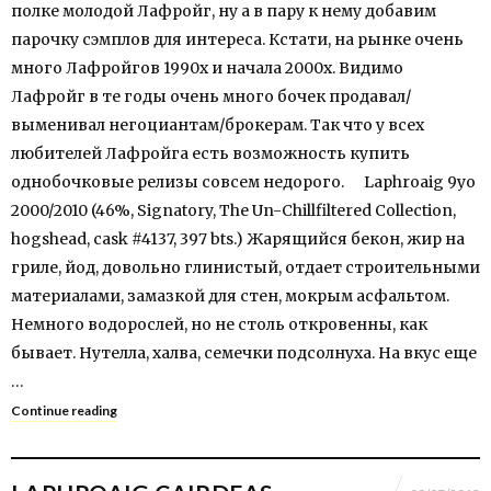
полке молодой Лафройг, ну а в пару к нему добавим
парочку сэмплов для интереса. Кстати, на рынке очень
много Лафройгов 1990х и начала 2000х. Видимо
Лафройг в те годы очень много бочек продавал/
выменивал негоциантам/брокерам. Так что у всех
любителей Лафройга есть возможность купить
однобочковые релизы совсем недорого. Laphroaig 9yo
2000/2010 (46%, Signatory, The Un-Chillfiltered Collection,
hogshead, cask #4137, 397 bts.) Жарящийся бекон, жир на
гриле, йод, довольно глинистый, отдает строительными
материалами, замазкой для стен, мокрым асфальтом.
Немного водорослей, но не столь откровенны, как
бывает. Нутелла, халва, семечки подсолнуха. На вкус еще
…
Continue reading