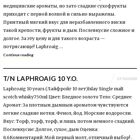
медицинские ароматы, но зато сладкие сухофрукты
приходят с первой волной и сильно выражены.
Приятный мягкий вкус для неразбавленного виски
такой крепости, фрукты и дым. Послевкусие сложное и
долгое. За эту цену и для такого возраста —
потрясающе! Laphroaig …
Continue reading
T/N LAPHROAIG 10 Y.O.
17/10/2009
Laphroaig 10 years (Лайфройг 10 лет)Islay Single malt
scotch whisky750ml Цвет: Бледное золото Тело: Среднее
Аромат: За плотным дымным ароматом чувствуются
легкие сладкие нотки. Фенол, йод. Морские водоросли.
Вкус: Торф, торф, торф, и лишь потом немного сладкий.
Послевкусие: Долгое, сухое, дым Оценка:
8.6Комментарий: Мой первый молт, отличный выбор! .