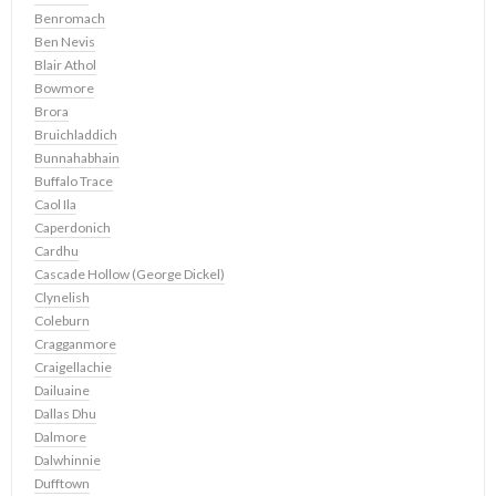
Benromach
Ben Nevis
Blair Athol
Bowmore
Brora
Bruichladdich
Bunnahabhain
Buffalo Trace
Caol Ila
Caperdonich
Cardhu
Cascade Hollow (George Dickel)
Clynelish
Coleburn
Cragganmore
Craigellachie
Dailuaine
Dallas Dhu
Dalmore
Dalwhinnie
Dufftown