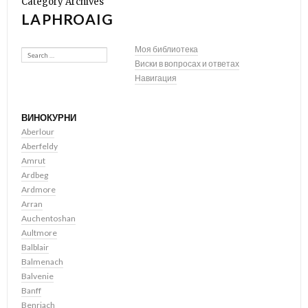
Category Archives
LAPHROAIG
Search
Моя библиотека
Виски в вопросах и ответах
Навигация
ВИНОКУРНИ
Aberlour
Aberfeldy
Amrut
Ardbeg
Ardmore
Arran
Auchentoshan
Aultmore
Balblair
Balmenach
Balvenie
Banff
Benriach