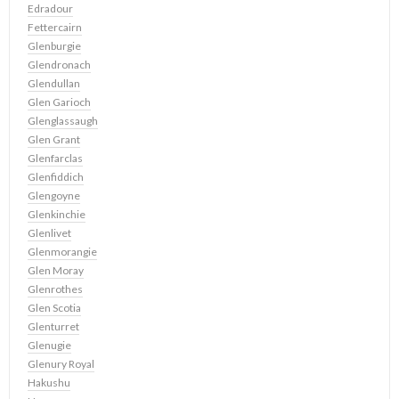
Edradour
Fettercairn
Glenburgie
Glendronach
Glendullan
Glen Garioch
Glenglassaugh
Glen Grant
Glenfarclas
Glenfiddich
Glengoyne
Glenkinchie
Glenlivet
Glenmorangie
Glen Moray
Glenrothes
Glen Scotia
Glenturret
Glenugie
Glenury Royal
Hakushu