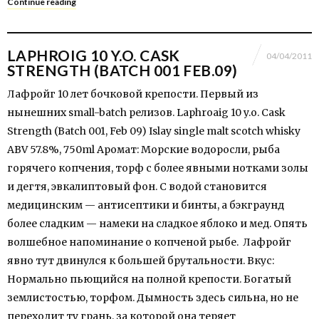
Continue reading
LAPHROIG 10 Y.O. CASK
04/04/2011
STRENGTH (BATCH 001 FEB.09)
Лафройг 10 лет бочковой крепости. Первый из
нынешних small-batch релизов. Laphroaig 10 y.o. Cask
Strength (Batch 001, Feb 09) Islay single malt scotch whisky
ABV 57.8%, 750ml Аромат: Морские водоросли, рыба
горячего копчения, торф с более явными нотками золы
и дегтя, эвкалиптовый фон. С водой становится
медицинским — антисептики и бинты, а бэкграунд
более сладким — намеки на сладкое яблоко и мед. Опять
волшебное напоминание о копченой рыбе. Лафройг
явно тут двинулся к большей брутальности. Вкус:
Нормально пьющийся на полной крепости. Богатый
землистостью, торфом. Дымность здесь сильна, но не
переходит ту грань, за которой она теряет