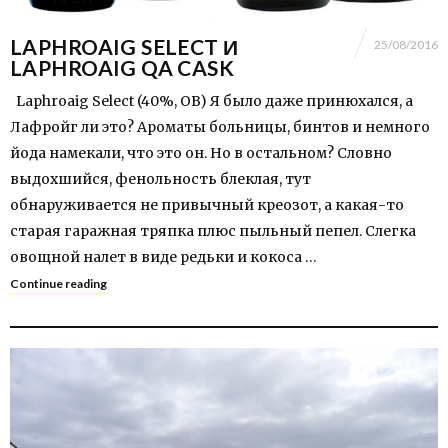
LAPHROAIG SELECT И
25/08/2016
LAPHROAIG QA CASK
Laphroaig Select (40%, OB) Я было даже принюхался, а
Лафройг ли это? Ароматы больницы, бинтов и немного
йода намекали, что это он. Но в остальном? Словно
выдохшийся, фенольность блеклая, тут
обнаруживается не привычный креозот, а какая-то
старая гаражная тряпка плюс пыльный пепел. Cлегка
овощной налет в виде редьки и кокоса …
Continue reading