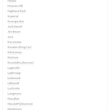
Hanyu
Heaven Hill
Highland Park
Imperial
Invergordon
Jack Daniel
Jim Beam
Jura
Karuizawa
Kavalan (King Car)
Kilchoman
Kininvie
Knockdhu (Ancnoc)
Lagavulin
Laphroaig
Linkwood
Littlemill
Lochside
Longmorn
Macallan
Macduff (Deveron)
Mackmyra