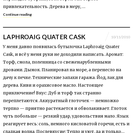
привлекательность. Дерева в меру, …
Continue reading
LAPHROAIG QUATER CASK
10/11/2010
У меня давно появилась бутылочка Laphroaig Quater
Cask, и всё у меня руки не доходили написать. Аромат:
Торф, смола, поленница со свеженарубленными
дровами. Дымок. Планировал на море, а перенесло на
дачу к печке. Технические запахи гаража. Йод, лак для
дерева. Киви и орахисовое масло. Настоящее
приключение! Вкус: Дуб и торф так странно
переплетаются. Аккуратный глоточек — немножко
терпко — приятно растекается и обволакивает. Глоток
чуть побольше — резкий удар, удовольствия мало. Язык
реагирует весь: соль, немного кисловатой горечи, есть и
сладкая волна. Послевкусие: Тепло и уют, да и только…