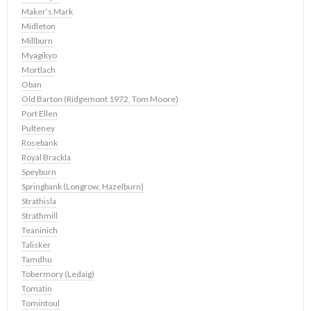
Maker’s Mark
Midleton
Millburn
Myagikyo
Mortlach
Oban
Old Barton (Ridgemont 1972, Tom Moore)
Port Ellen
Pulteney
Rosebank
Royal Brackla
Speyburn
Springbank (Longrow, Hazelburn)
Strathisla
Strathmill
Teaninich
Talisker
Tamdhu
Tobermory (Ledaig)
Tomatin
Tomintoul