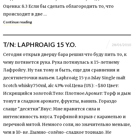
Оценка: 8.3 Если бы сделать облагородить то, что
происходит в две …
Continue reading
T/N: LAPHROAIG 15 Y.O.
28/01/2010
Сегодня открыв дверцу бара решил что буду пить то, к
чему потянется рука. Рука потянулась к 15-летнему
Лафройгу. Ну так тому и быть, еще для сравнения и
десятилеточки нальем. Laphroaig 15 y.o.Islay Single malt
Scotch whisky750ml, alc 43% vol.Цена (US): ~$80 Цвет:
Искрящийся золотой.Тело: Плотное.Аромат: Торф и дым
тонут в сладком аромате, фрукты, ваниль. Гораздо
слаще "десятки".Вкус: Мне нравится сила и
интенсивность вкуса. Торфяной взрыв с карамелью и
перечной мятой. Немного соли, но значительно меньше,
чем в 10-ке. Дымно-солёно-сладкое торнадо. Не