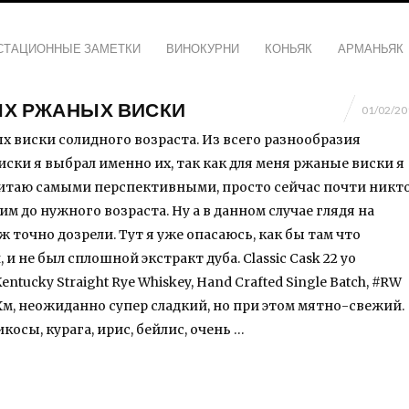
СТАЦИОННЫЕ ЗАМЕТКИ
ВИНОКУРНИ
КОНЬЯК
АРМАНЬЯК
ЫХ РЖАНЫХ ВИСКИ
01/02/20
х виски солидного возраста. Из всего разнообразия
ски я выбрал именно их, так как для меня ржаные виски я
итаю самыми перспективными, просто сейчас почти никт
 им до нужного возраста. Ну а в данном случае глядя на
ж точно дозрели. Тут я уже опасаюсь, как бы там что
 и не был сплошной экстракт дуба. Classic Cask 22 yo
Kentucky Straight Rye Whiskey, Hand Crafted Single Batch, #RW
4) Хм, неожиданно супер сладкий, но при этом мятно-свежий.
косы, курага, ирис, бейлис, очень …