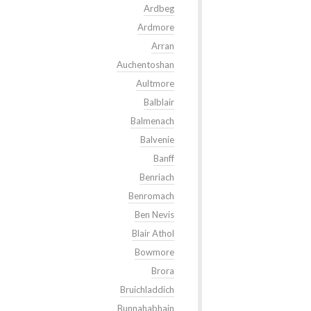
Ardbeg
Ardmore
Arran
Auchentoshan
Aultmore
Balblair
Balmenach
Balvenie
Banff
Benriach
Benromach
Ben Nevis
Blair Athol
Bowmore
Brora
Bruichladdich
Bunnahabhain