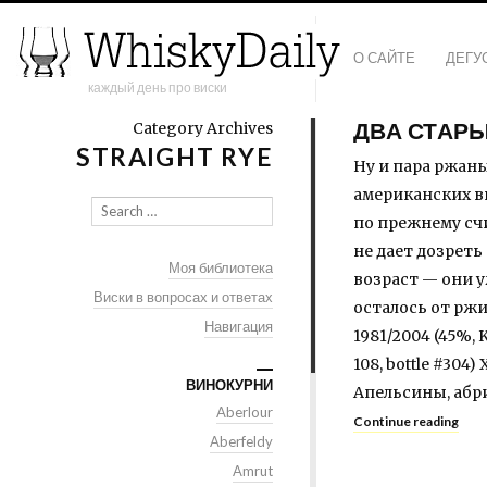
О САЙТЕ
ДЕГУ
каждый день про виски
ДВА СТАР
Category Archives
STRAIGHT RYE
Ну и пара ржаны
американских ви
Search
по прежнему сч
не дает дозреть
Моя библиотека
возраст — они у
Виски в вопросах и ответах
осталось от ржи,
Навигация
1981/2004 (45%, 
108, bottle #30
ВИНОКУРНИ
Апельсины, абри
Aberlour
Continue reading
Aberfeldy
Amrut