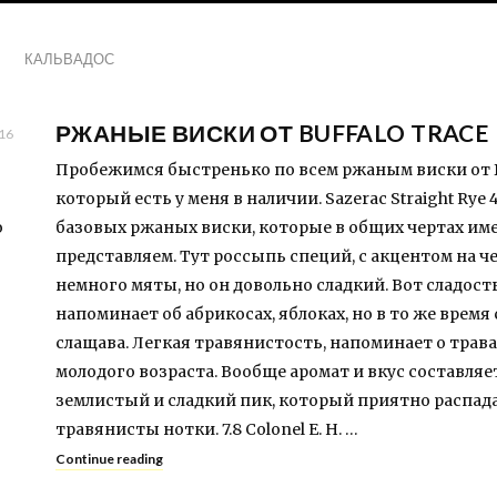
КАЛЬВАДОС
РЖАНЫЕ ВИСКИ ОТ BUFFALO TRACE
16
Пробежимся быстренько по всем ржаным виски от 
который есть у меня в наличии. Sazerac Straight Rye
о
базовых ржаных виски, которые в общих чертах им
представляем. Тут россыпь специй, с акцентом на ч
немного мяты, но он довольно сладкий. Вот сладость
напоминает об абрикосах, яблоках, но в то же вре
слащава. Легкая травянистость, напоминает о трава
молодого возраста. Вообще аромат и вкус составляе
землистый и сладкий пик, который приятно распад
травянисты нотки. 7.8 Colonel E. H. …
Continue reading