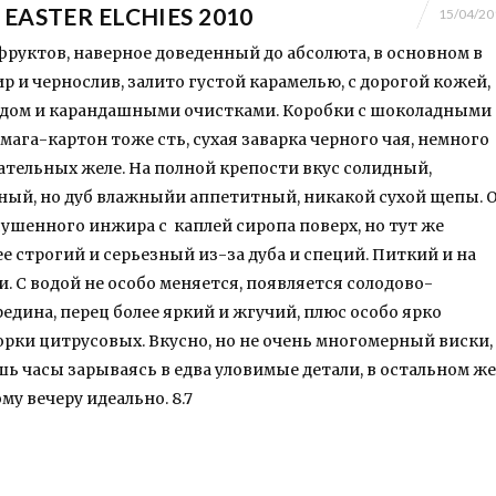
EASTER ELCHIES 2010
15/04/20
офруктов, наверное доведенный до абсолюта, в основном в
 и чернослив, залито густой карамелью, с дорогой кожей,
дом и карандашными очистками. Коробки с шоколадными
мага-картон тоже сть, сухая заварка черного чая, немного
тельных желе. На полной крепости вкус солидный,
ый, но дуб влажныйи аппетитный, никакой сухой щепы. 
сушенного инжира с каплей сиропа поверх, но тут же
е строгий и серьезный из-за дуба и специй. Питкий и на
. С водой не особо меняется, появляется солодово-
едина, перец более яркий и жгучий, плюс особо ярко
рки цитрусовых. Вкусно, но не очень многомерный виски, 
ь часы зарываясь в едва уловимые детали, в остальном же
му вечеру идеально. 8.7