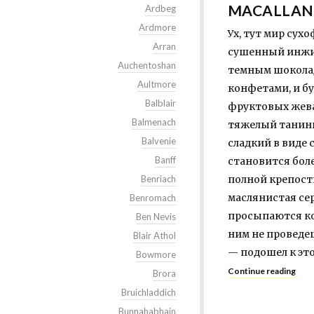
MACALLAN 
Ardbeg
Ardmore
Ух, тут мир сух
Arran
сушенный инжир
Auchentoshan
темным шокола
Aultmore
конфетами, и бу
Balblair
фруктовых жева
Balmenach
тяжелый танинн
Balvenie
сладкий в виде 
Banff
становится боле
Benriach
полной крепости
маслянистая сер
Benromach
просыпаются ко
Ben Nevis
ним не проведеш
Blair Athol
— подошел к это
Bowmore
Continue reading
Brora
Bruichladdich
Bunnahabhain