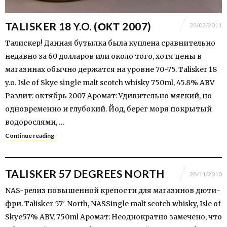
TALISKER 18 Y.O. (ОКТ 2007)
28/02/2011
Талискер! Данная бутылка была куплена сравнительно
недавно за 60 долларов или около того, хотя цены в
магазинах обычно держатся на уровне 70-75. Talisker 18
y.o. Isle of Skye single malt scotch whisky 750ml, 45.8% ABV
Разлит: октябрь 2007 Аромат: Удивительно мягкий, но
одновременно и глубокий. Йод, берег моря покрытый
водорослями, …
Continue reading
TALISKER 57 DEGREES NORTH
28/11/2010
NAS-релиз повышенной крепости для магазинов дюти-
фри. Talisker 57′ North, NASSingle malt scotch whisky, Isle of
Skye57% ABV, 750ml Аромат: Неоднократно замечено, что