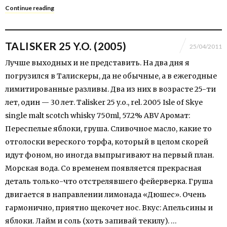
Continue reading
TALISKER 25 Y.O. (2005)
25/04/2011
Лучше выходных и не представить. На два дня я
погрузился в Талискеры, да не обычные, а в ежегодные
лимитированные разливы. Два из них в возрасте 25-ти
лет, один — 30 лет. Talisker 25 y.o., rel. 2005 Isle of Skye
single malt scotch whisky 750ml, 57.2% ABV Аромат:
Переспелые яблоки, груша. Сливочное масло, какие то
отголоски вереского торфа, который в целом скорей
идут фоном, но иногда выпрыгивают на первый план.
Морская вода. Со временем появляется прекрасная
деталь только-что отстрелявшего фейерверка. Груша
двигается в направлении лимонада «Дюшес». Очень
гармонично, приятно щекочет нос. Вкус: Апельсины и
яблоки. Лайм и соль (хоть запивай текилу). …