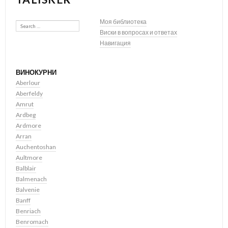
Search
Моя библиотека
Виски в вопросах и ответах
Навигация
ВИНОКУРНИ
Aberlour
Aberfeldy
Amrut
Ardbeg
Ardmore
Arran
Auchentoshan
Aultmore
Balblair
Balmenach
Balvenie
Banff
Benriach
Benromach