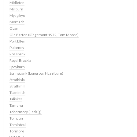
Midleton
Millburn
Myagikyo
Mortlach
Oban
Old Barton (Ridgemont 1972, Tom Moore)
Port Ellen
Pulteney
Rosebank
Royal Brackla
Speyburn
Springbank (Longrow, Hazelburn)
Strathisla
Strathmill
Teaninich
Talisker
Tamdhu
Tobermory (Ledaig)
Tomatin
Tomintoul
Tormore