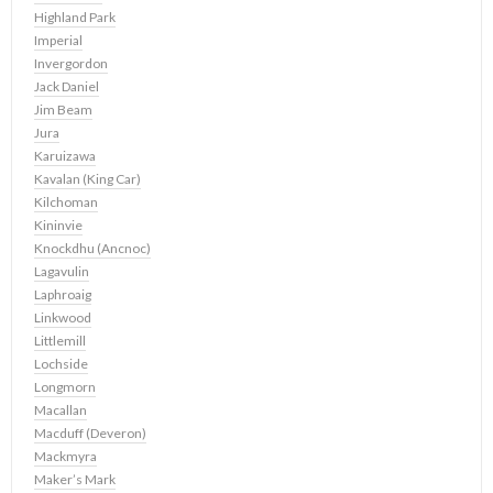
Highland Park
Imperial
Invergordon
Jack Daniel
Jim Beam
Jura
Karuizawa
Kavalan (King Car)
Kilchoman
Kininvie
Knockdhu (Ancnoc)
Lagavulin
Laphroaig
Linkwood
Littlemill
Lochside
Longmorn
Macallan
Macduff (Deveron)
Mackmyra
Maker’s Mark