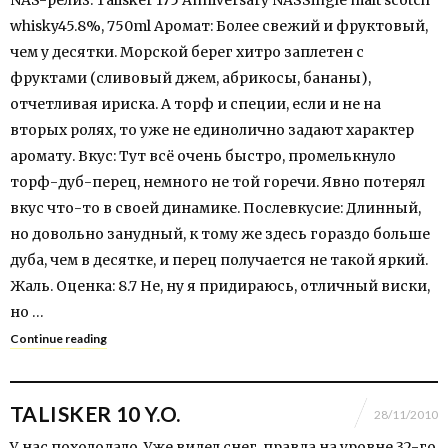
whisky45.8%, 750ml Аромат: Более свежий и фруктовый,
чем у десятки. Морской берег хитро заплетен с
фруктами (сливовый джем, абрикосы, бананы),
отчетливая ириска. А торф и специи, если и не на
вторых ролях, то уже не единолично задают характер
аромату. Вкус: Тут всё очень быстро, промелькнуло
торф-дуб-перец, немного не той горечи. Явно потерял
вкус что-то в своей динамике. Послевкусие: Длинный,
но довольно занудный, к тому же здесь гораздо больше
дуба, чем в десятке, и перец получается не такой яркий.
Жаль. Оценка: 8.7 Не, ну я придираюсь, отличный виски,
но …
Continue reading
TALISKER 10 Y.O.
28/11/2010
У нас похолодало. Уже видел снег, правда на уровне 32-го