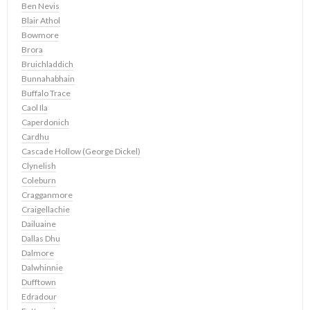
Ben Nevis
Blair Athol
Bowmore
Brora
Bruichladdich
Bunnahabhain
Buffalo Trace
Caol Ila
Caperdonich
Cardhu
Cascade Hollow (George Dickel)
Clynelish
Coleburn
Cragganmore
Craigellachie
Dailuaine
Dallas Dhu
Dalmore
Dalwhinnie
Dufftown
Edradour