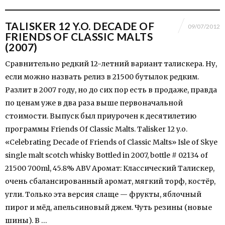
TALISKER 12 Y.O. DECADE OF
09/07/2012
FRIENDS OF CLASSIC MALTS
(2007)
Сравнительно редкий 12-летний вариант талискера. Ну,
если можно назвать релиз в 21500 бутылок редким.
Разлит в 2007 году, но до сих пор есть в продаже, правда
по ценам уже в два раза выше первоначальной
стоимости. Выпуск был приурочен к десятилетию
программы Friends Of Classic Malts. Talisker 12 y.o.
«Celebrating Decade of Friends of Classic Malts» Isle of Skye
single malt scotch whisky Bottled in 2007, bottle # 02134 of
21500 700ml, 45.8% ABV Аромат: Классический Талискер,
очень сбалансированный аромат, мягкий торф, костёр,
угли. Только эта версия слаще — фрукты, яблочный
пирог и мёд, апельсиновый джем. Чуть резины (новые
шины). В …