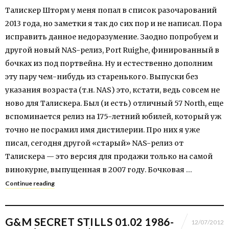
Талискер Шторм у меня попал в список разочарований
2013 года, но заметки я так до сих пор и не написал. Пора
исправить данное недоразумение. Заодно попробуем и
другой новый NAS-релиз, Port Ruighe, финированный в
бочках из под портвейна. Ну и естественно дополним
эту пару чем-нибудь из старенького. Выпуски без
указания возраста (т.н. NAS) это, кстати, ведь совсем не
ново для Талискера. Был (и есть) отличный 57 North, еще
вспоминается релиз на 175-летний юбилей, который уж
точно не посрамил имя дистилерии. Про них я уже
писал, сегодня другой «старый» NAS-релиз от
Талискера — это версия для продажи только на самой
винокурне, выпущенная в 2007 году. Бочковая …
Continue reading
G&M SECRET STILLS 01.02 1986-
12/07/2012