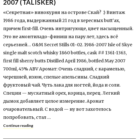
2007 (TALISKER)
«Секретная» винокурня на острове Скай? :) Винтаж
1986 года, выдержанный 21 год в хересных butt’ах,
причем first-fill. Очень интригующе, цвет насыщенный.
Это не амонтиладо-финиш на пару лет, здесь всё
серьезней… G&M Secret Stills 01-02. 1986-2007 Isle of Skye
single malt scotch whisky 1860 bottles, cask ## 1361-1363,
first fill sherry butts Distilled April 1986, bottled May 2007
700ml, 45% ABV Аромат: Очень сладкий, с карамелью,
черешней, изюм, спелые апельсины. Сладкий
фруктовый чай. Чуть лака для ногтей, йода и соли.
Специи — мускатный орех, корица, перец. Легкий
дымок добавляет целое измерение. Аромат
очаровательный. С водой — ну вот захотелось
попробовать, стал …
Continue reading