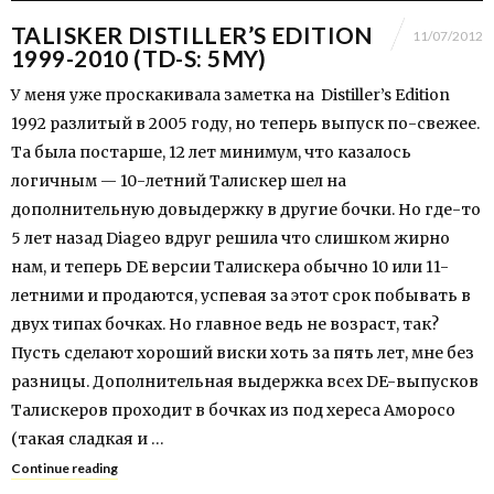
TALISKER DISTILLER’S EDITION
11/07/2012
1999-2010 (TD-S: 5MY)
У меня уже проскакивала заметка на Distiller’s Edition
1992 разлитый в 2005 году, но теперь выпуск по-свежее.
Та была постарше, 12 лет минимум, что казалось
логичным — 10-летний Талискер шел на
дополнительную довыдержку в другие бочки. Но где-то
5 лет назад Diageo вдруг решила что слишком жирно
нам, и теперь DE версии Талискера обычно 10 или 11-
летними и продаются, успевая за этот срок побывать в
двух типах бочках. Но главное ведь не возраст, так?
Пусть сделают хороший виски хоть за пять лет, мне без
разницы. Дополнительная выдержка всех DE-выпусков
Талискеров проходит в бочках из под хереса Аморосо
(такая сладкая и …
Continue reading