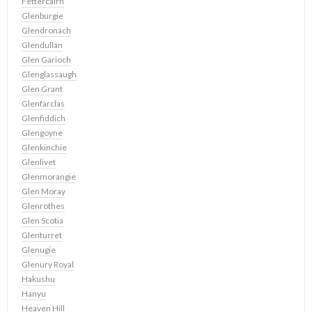
Fettercairn
Glenburgie
Glendronach
Glendullan
Glen Garioch
Glenglassaugh
Glen Grant
Glenfarclas
Glenfiddich
Glengoyne
Glenkinchie
Glenlivet
Glenmorangie
Glen Moray
Glenrothes
Glen Scotia
Glenturret
Glenugie
Glenury Royal
Hakushu
Hanyu
Heaven Hill