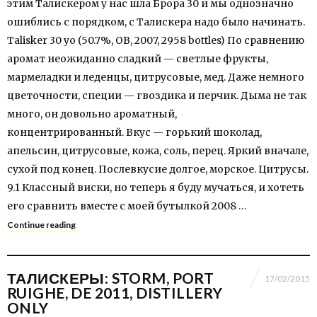
этим Талискером у нас шла Брора 30 и мы однозначно
ошиблись с порядком, c Талискера надо было начинать.
Talisker 30 yo (50.7%, OB, 2007, 2958 bottles) По сравнению
аромат неожиданно сладкий — светлые фрукты,
мармеладки и леденцы, цитрусовые, мед. Даже немного
цветочности, специи — гвоздика и перчик. Дыма не так
много, он довольно ароматный,
концентрированный. Вкус — горький шоколад,
апельсин, цитрусовые, кожа, соль, перец. Яркий вначале,
сухой под конец. Послевкусие долгое, морское. Цитрусы.
9.1 Классный виски, но теперь я буду мучаться, и хотеть
его сравнить вместе с моей бутылкой 2008 …
Continue reading
ТАЛИСКЕРЫ: STORM, PORT
17/02/2015
RUIGHE, DE 2011, DISTILLERY
ONLY