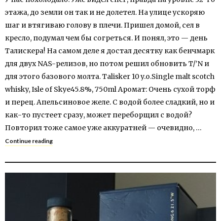
этажа, до земли он так и не долетел. На улице ускоряю
шаг и втягиваю голову в плечи. Пришел домой, сел в
кресло, подумал чем бы согреться. И понял, это — день
Талискера! На самом деле я достал десятку как бенчмарк
для двух NAS-релизов, но потом решил обновить T/’N и
для этого базового молта. Talisker 10 y.o.Single malt scotch
whisky, Isle of Skye45.8%, 750ml Аромат: Очень сухой торф
и перец. Апельсиновое желе. C водой более сладкий, но и
как-то пустеет сразу, может переборщил с водой?
Повторил тоже самое уже аккуратней — очевидно, …
Continue reading