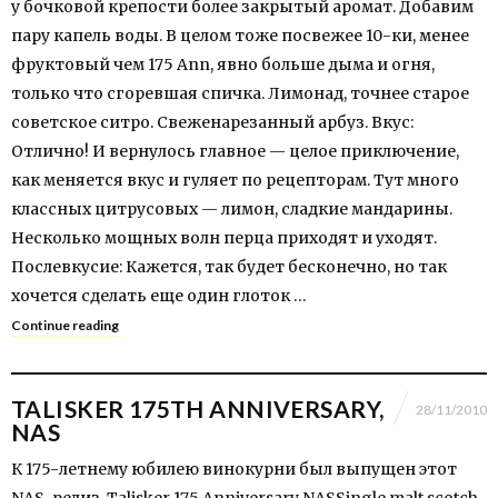
у бочковой крепости более закрытый аромат. Добавим
пару капель воды. В целом тоже посвежее 10-ки, менее
фруктовый чем 175 Ann, явно больше дыма и огня,
только что сгоревшая спичка. Лимонад, точнее старое
советское ситро. Свеженарезанный арбуз. Вкус:
Отлично! И вернулось главное — целое приключение,
как меняется вкус и гуляет по рецепторам. Тут много
классных цитрусовых — лимон, сладкие мандарины.
Несколько мощных волн перца приходят и уходят.
Послевкусие: Кажется, так будет бесконечно, но так
хочется сделать еще один глоток …
Continue reading
TALISKER 175TH ANNIVERSARY,
28/11/2010
NAS
К 175-летнему юбилею винокурни был выпущен этот
NAS-релиз. Talisker 175 Anniversary NASSingle malt scotch